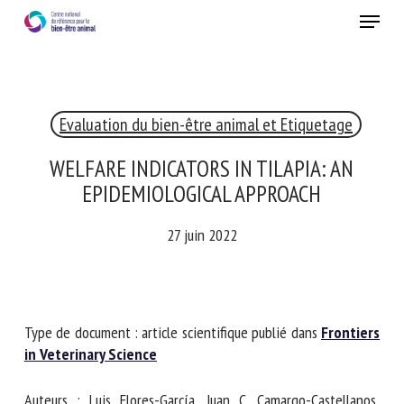
Skip
Menu
to
main
Fermer
content
Evaluation du bien-être animal et Etiquetage
RECEVEZ CHAQUE MOIS GRATUITEMENT
LES DERNIÈRES ACTUALITÉS SUR LE BIEN-ÊTRE
WELFARE INDICATORS IN TILAPIA: AN
ANIMAL
EPIDEMIOLOGICAL APPROACH
27 juin 2022
Select language
Type de document : article scientifique publié dans
Veuillez remplir le formulaire ci-dessous pour vous inscrire à
Frontiers in Veterinary Science
notre newsletter :
Auteurs : Luis Flores-García, Juan C. Camargo-Castellanos,