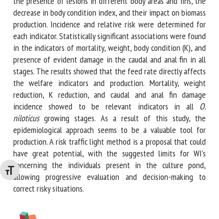
overfeeding (120% and 140%). The evaluated welfare
indicators include the presence of lesions in different body
areas and fins, the decrease in body condition index, and
their impact on biomass production. Incidence and relative
risk were determined for each indicator. Statistically
significant associations were found in the indicators of
mortality, weight, body condition (K), and presence of
evident damage in the caudal and anal fin in all stages. The
results showed that the feed rate directly affects the
welfare indicators and production. Mortality, weight
reduction, K reduction, and caudal and anal fin damage
incidence showed to be relevant indicators in all
O.
niloticus
growing stages. As a result of this study, the
epidemiological approach seems to be a valuable tool for
production. A risk traffic light method is a proposal that
Changer la taille de la police
could have great potential, with the suggested limits for
WI’s concerning the individuals present in the culture pond,
allowing progressive evaluation and decision-making to
correct risky situations.