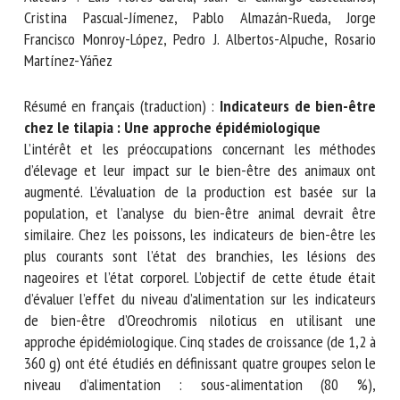
Nom *
Cristina Pascual-Jímenez, Pablo Almazán-Rueda, Jorge
Francisco Monroy-López, Pedro J. Albertos-Alpuche, Rosario
Martínez-Yáñez
Prénom *
Résumé en français (traduction) :
Indicateurs de bien-
être chez le tilapia : Une approche épidémiologique
L’intérêt et les préoccupations concernant les méthodes
Organisme *
d’élevage et leur impact sur le bien-être des animaux ont
augmenté. L’évaluation de la production est basée sur la
population, et l’analyse du bien-être animal devrait être
E-mail *
similaire. Chez les poissons, les indicateurs de bien-être les
plus courants sont l’état des branchies, les lésions des
nageoires et l’état corporel. L’objectif de cette étude était
En soumettant ce formulaire, j'accepte que les
d’évaluer l’effet du niveau d’alimentation sur les indicateurs
informations saisies soient utilisées dans le cadre de la
de bien-être d’Oreochromis niloticus en utilisant une
relation avec le CNR BEA. *
approche épidémiologique. Cinq stades de croissance (de
1,2 à 360 g) ont été étudiés en définissant quatre groupes
Les champs suivis de * sont obligatoires
selon le niveau d’alimentation : sous-alimentation (80 %),