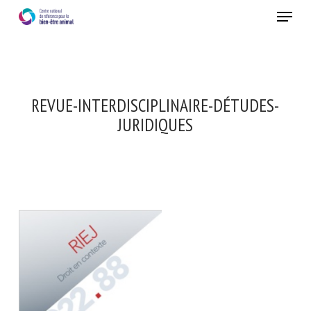
Skip
Menu
to
main
Fermer
content
REVUE-INTERDISCIPLINAIRE-DÉTUDES-
JURIDIQUES