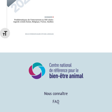
Changer la taille de la police
Nous connaître
FAQ