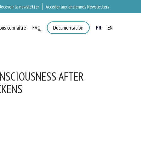
Recevoir la newsletter
Accéder aux anciennes Newsletters
ous connaître
FAQ
Documentation
FR
EN
×
T
ONSCIOUSNESS AFTER
CKENS