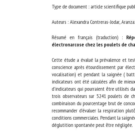
Type de document : article scientifique publ
No
Auteurs : Alexandra Contreras-Jodar, Aranzaz
Or
Résumé en français (traduction) :
Répé
*
électronarcose chez les poulets de chai
ut
Cette étude a évalué la prévalence et testé 
conscience après étourdissement par électro
Le
vocalisation) et pendant la saignée ( batte
indicateurs ont été calculées afin de mieux 
d’indicateurs qui pourraient être utilisés d
trois observateurs sur 5241 poulets de cha
combinaison du pourcentage brut de concorda
recommander d’évaluer la respiration plutô
conditions commerciales. Pendant la saignée, 
déglutition spontanée peut être négligée.