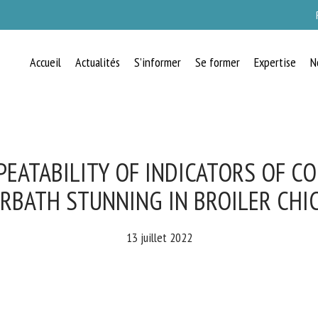
Accueil
Actualités
S’informer
Se former
Expertise
N
RECEVEZ CHAQUE MOIS GRATUITEMEN
LES DERNIÈRES ACTUALITÉS SUR LE
BIEN-ÊTRE ANIMAL
EATABILITY OF INDICATORS OF C
BATH STUNNING IN BROILER CHI
lect language
13 juillet 2022
uillez remplir le formulaire ci-dessous pour vous inscrire à notre newsletter :