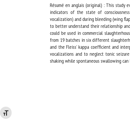
Résumé en anglais (original) : This study e
indicators of the state of consciousness 
vocalization) and during bleeding (wing fla
to better understand their relationship and o
could be used in commercial slaughterhouse
from 19 batches in six different slaughterh
and the Fleiss’ kappa coefficient and inter
vocalizations and to neglect tonic seizure
shaking while spontaneous swallowing can b
Changer la taille de la police