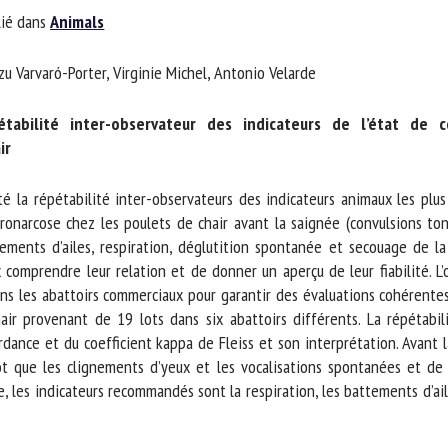
ié dans
Animals
m *
Prénom
*
u Varvaró-Porter, Virginie Michel, Antonio Velarde
ganisme
E-mail *
tabilité inter-observateur des indicateurs de l’état de c
r
En soumettant ce formulaire, j'accepte que les informations saisies soient
ilisées dans le cadre de la relation avec le CNR BEA. *
la répétabilité inter-observateurs des indicateurs animaux les plus va
narcose chez les poulets de chair avant la saignée (convulsions toni
s champs suivis de * sont obligatoires
ments d’ailes, respiration, déglutition spontanée et secouage de la t
comprendre leur relation et de donner un aperçu de leur fiabilité. L’o
ans les abattoirs commerciaux pour garantir des évaluations cohérentes
ir provenant de 19 lots dans six abattoirs différents. La répétabili
nce et du coefficient kappa de Fleiss et son interprétation. Avant la 
t que les clignements d’yeux et les vocalisations spontanées et de n
les indicateurs recommandés sont la respiration, les battements d’ailes