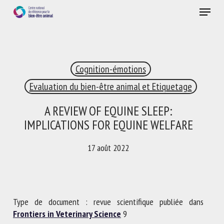
Skip
Menu
to
main
Fermer
content
×
Cognition-émotions
RECEVEZ CHAQUE MOIS GRATUITEMENT
LES DERNIÈRES ACTUALITÉS SUR LE BIEN-ÊTRE
Evaluation du bien-être animal et Etiquetage
ANIMAL
A REVIEW OF EQUINE SLEEP:
IMPLICATIONS FOR EQUINE WELFARE
Select language
17 août 2022
Veuillez remplir le formulaire ci-dessous pour vous inscrire à
notre newsletter :
Type de document : revue scientifique publiée dans
Frontiers in Veterinary Science
9