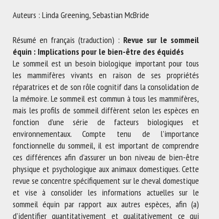
Nom *
Auteurs : Linda Greening, Sebastian McBride
Résumé en français (traduction) :
Revue sur le sommeil
Prénom *
équin : Implications pour le bien-être des équidés
Le sommeil est un besoin biologique important pour tous
les mammifères vivants en raison de ses propriétés
Organisme *
réparatrices et de son rôle cognitif dans la consolidation de
la mémoire. Le sommeil est commun à tous les mammifères,
mais les profils de sommeil diffèrent selon les espèces en
fonction d’une série de facteurs biologiques et
E-mail *
environnementaux. Compte tenu de l’importance
fonctionnelle du sommeil, il est important de comprendre
En soumettant ce formulaire, j'accepte que les
ces différences afin d’assurer un bon niveau de bien-être
informations saisies soient utilisées dans le cadre de la
physique et psychologique aux animaux domestiques. Cette
relation avec le CNR BEA. *
revue se concentre spécifiquement sur le cheval domestique
et vise à consolider les informations actuelles sur le
Les champs suivis de * sont obligatoires
sommeil équin par rapport aux autres espèces, afin (a)
d’identifier quantitativement et qualitativement ce qui