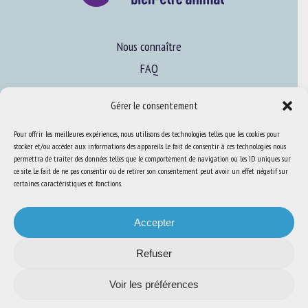
Nous connaître
FAQ
Gérer le consentement
Expertise
Pour offrir les meilleures expériences, nous utilisons des technologies telles que les cookies pour
S’informer sur le BEA
stocker et/ou accéder aux informations des appareils. Le fait de consentir à ces technologies nous
Se former au BEA
permettra de traiter des données telles que le comportement de navigation ou les ID uniques sur
ce site. Le fait de ne pas consentir ou de retirer son consentement peut avoir un effet négatif sur
certaines caractéristiques et fonctions.
Ressources
Accepter
S’abonner aux actualités
Refuser
Voir les préférences