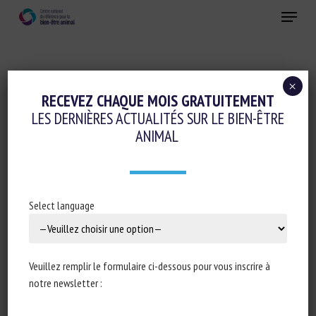
Skip
Menu
to
main
Fermer
content
×
Réglementation
RECEVEZ CHAQUE MOIS GRATUITEMENT
LES DERNIÈRES ACTUALITÉS SUR LE BIEN-ÊTRE
BUDGET 2023 : ADOPTION SURPRISE EN
ANIMAL
COMMISSION D’UN AMENDEMENT
CIBLANT LES ASSOCIATIONS DE
PROTECTION ANIMALE
Select language
6 octobre 2022
Veuillez remplir le formulaire ci-dessous pour vous inscrire à
notre newsletter :
Type de document : article publié dans
Le Monde
[édition