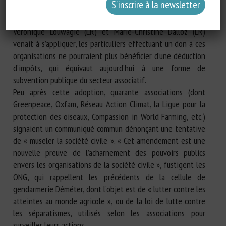
agricoles, des abattoirs ou des sites industriels. Si cet
amendement (également défendu par les députées
Véronique Louwagie (LR) et Marie-Christine Dalloz (LR)
venait à s’appliquer, les particuliers effectuant un don à ces
organisations ne pourraient plus bénéficier d’une déduction
d’impôts, qui équivaut aujourd’hui à une forme de
subvention publique du secteur associatif.
Peu après cette adoption, quarante associations (dont
Greenpeace, Oxfam, Réseau Action Climat, la Ligue pour la
protection des oiseaux, Compassion in World Farming, etc.)
signaient un communiqué commun dénonçant une tentative
de « museler la société civile ». « Cet amendement est une
nouvelle preuve de l’acharnement des pouvoirs publics
envers les organisations de la société civile », fustigent les
ONG, qui rappellent les précédents de la cellule de
gendarmerie Déméter, dont l’objet est de « lutter contre les
atteintes au monde agricole », ou de la loi de lutte contre
les séparatismes, utilisés selon les associations pour
surveiller leurs actions.