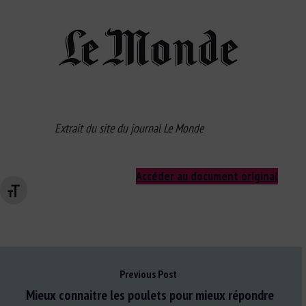
Extrait du site du journal Le Monde
Accéder au document original
Changer la taille de la police
Previous Post
Mieux connaitre les poulets pour mieux répondre