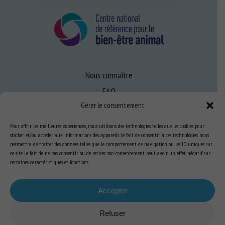
Nous connaître
FAQ
Gérer le consentement
Expertise
Pour offrir les meilleures expériences, nous utilisons des technologies telles que les cookies pour
stocker et/ou accéder aux informations des appareils. Le fait de consentir à ces technologies nous
S’informer sur le BEA
permettra de traiter des données telles que le comportement de navigation ou les ID uniques sur
ce site. Le fait de ne pas consentir ou de retirer son consentement peut avoir un effet négatif sur
Se former au BEA
certaines caractéristiques et fonctions.
Accepter
Ressources
Refuser
S’abonner aux actualités