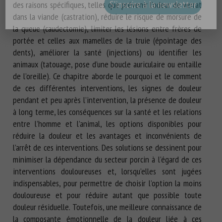
des raisons spécifiques, telles que prévenir l’odeur de verrat
dans la viande (castration), réduire le risque de morsure de
la queue (caudectomie), limiter les lésions entre frères de
portée et celles aux mamelles de la truie (épointage des
dents), améliorer la santé (injections) ou identifier les
animaux (tatouage, pose d’une boucle auriculaire ou entaille
de l’oreille). Ce chapitre aborde le pourquoi et le comment
de ces différentes interventions, les signes de douleur
pendant et peu après l’intervention, la présence de douleur
à long terme, les conséquences sur la santé et les relations
entre l’homme et l’animal, les options disponibles pour
réduire la douleur et les avantages et inconvénients de
l’arrêt de ces interventions. Des solutions se dessinent pour
minimiser la dépendance du secteur porcin à l’égard de ces
interventions douloureuses et, lorsqu’elles sont jugées
indispensables, pour permettre de choisir l’option la moins
douloureuse et pour réduire autant que possible toute
douleur résiduelle. Toutefois, une meilleure connaissance de
la composante émotionnelle de la douleur liée à ces