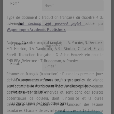
Nom *
Type de document : Traduction française du chapitre 4 du
livre
The suckling and weaned piglet
publié par
Prénom *
Wageningen Academic Publishers
Auteurs : Chapitre original (anglais ) : A. Prunier, N. Devillers,
Organisme *
M.S. Herskin, D.A. Sandrcock, A.R.L Sinclair, C. Tallet, E. von
Borell. Traduction française : G. Aubin-Houzelstein pour le
CNR BEA. Relecture : T. Bridgeman, A. Prunier
E-mail *
Résumé en français (traduction) : Durant les premiers jours
de vie, les porcelets élevés pour la production de viande
En soumettant ce formulaire, j'accepte que les
sont soumis à de nombreuses interventions qui provoquent
informations saisies soient utilisées dans le cadre de la
des lésions de tissus innervés et sont donc des sources
relation avec le CNR BEA. *
potentielles de douleur, dont l’intensité et la durée
Les champs suivis de * sont obligatoires
dépendent de la nature et de l’ampleur des lésions
tissulaires. Chacune de ces interventions est effectuée pour