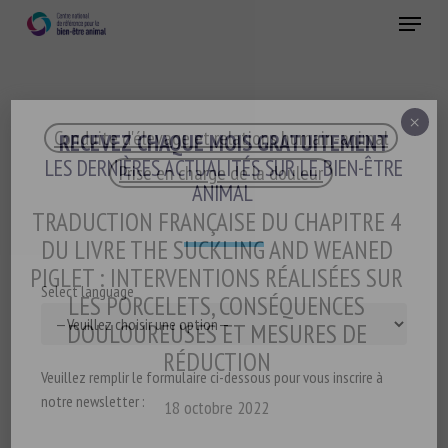
Skip
Menu
to
main
Fermer
content
×
Conduite d'élevage et relations humain-animal
RECEVEZ CHAQUE MOIS GRATUITEMENT
LES DERNIÈRES ACTUALITÉS SUR LE BIEN-ÊTRE
Prise en charge de la douleur
ANIMAL
TRADUCTION FRANÇAISE DU CHAPITRE 4
DU LIVRE THE SUCKLING AND WEANED
PIGLET : INTERVENTIONS RÉALISÉES SUR
Select language
LES PORCELETS, CONSÉQUENCES
DOULOUREUSES ET MESURES DE
RÉDUCTION
Veuillez remplir le formulaire ci-dessous pour vous inscrire à
notre newsletter :
18 octobre 2022