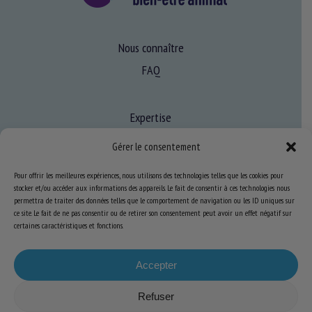
Nous connaître
FAQ
Expertise
S’informer sur le BEA
Gérer le consentement
Se former au BEA
Pour offrir les meilleures expériences, nous utilisons des technologies telles que les cookies pour
stocker et/ou accéder aux informations des appareils. Le fait de consentir à ces technologies nous
permettra de traiter des données telles que le comportement de navigation ou les ID uniques sur
Ressources
ce site. Le fait de ne pas consentir ou de retirer son consentement peut avoir un effet négatif sur
certaines caractéristiques et fonctions.
S’abonner aux actualités
Accepter
Refuser