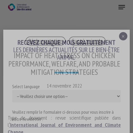
Skip
Menu
to
main
Fermer
content
×
Réglementation
Santé animale
RECEVEZ CHAQUE MOIS GRATUITEMENT
LES DERNIÈRES ACTUALITÉS SUR LE BIEN-ÊTRE
IMPACT OF HEAT STRESS ON CHICKEN
ANIMAL
PERFORMANCE, WELFARE, AND PROBABLE
MITIGATION STRATEGIES
14 novembre 2022
Select language
Veuillez remplir le formulaire ci-dessous pour vous inscrire à
Type de document : revue scientifique publiée dans
notre newsletter :
l
‘International Journal of Environment and Climate
Change