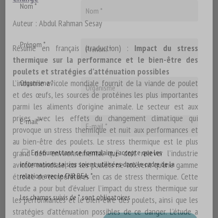
Nom *
Auteur :
Abdul Rahman Sesay
Prénom *
Résumé en français (traduction) :
Impact du stress
thermique sur la performance et le bien-être des
poulets et stratégies d’atténuation possibles
L’industrie avicole mondiale fournit de la viande de poulet
Organisme *
et des œufs, les sources de protéines les plus importantes
parmi les aliments d’origine animale. Le secteur est aux
prises avec les effets du changement climatique qui
E-mail *
provoque un stress thermique et nuit aux performances et
au bien-être des poulets. Le stress thermique est le plus
grand défi environnemental que doit relever l’industrie
En soumettant ce formulaire, j'accepte que les
avicole mondiale, car les poulets ne tolèrent qu’une gamme
informations saisies soient utilisées dans le cadre de la
étroite de températures en cas de stress thermique. Cette
relation avec le CNR BEA. *
étude a pour but d’évaluer l’impact du stress thermique sur
Les champs suivis de * sont obligatoires
les performances et le bien-être des poulets, ainsi que les
stratégies d’atténuation possibles de ce danger. L’étude a