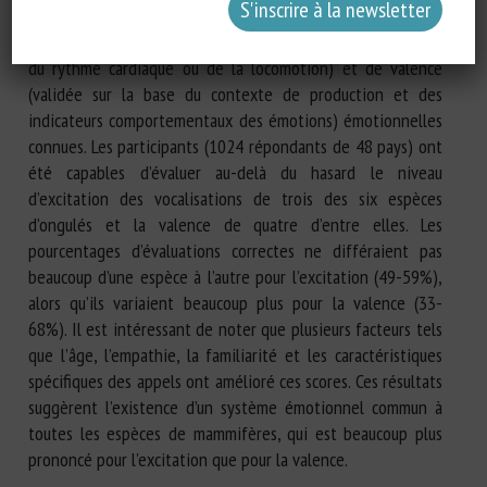
plusieurs ongulés sauvages et domestiques produits dans
des situations d’excitation (préalablement validée à l’aide
du rythme cardiaque ou de la locomotion) et de valence
(validée sur la base du contexte de production et des
indicateurs comportementaux des émotions) émotionnelles
connues. Les participants (1024 répondants de 48 pays) ont
été capables d’évaluer au-delà du hasard le niveau
d’excitation des vocalisations de trois des six espèces
d’ongulés et la valence de quatre d’entre elles. Les
pourcentages d’évaluations correctes ne différaient pas
beaucoup d’une espèce à l’autre pour l’excitation (49-59%),
alors qu’ils variaient beaucoup plus pour la valence (33-
68%). Il est intéressant de noter que plusieurs facteurs tels
que l’âge, l’empathie, la familiarité et les caractéristiques
spécifiques des appels ont amélioré ces scores. Ces résultats
suggèrent l’existence d’un système émotionnel commun à
toutes les espèces de mammifères, qui est beaucoup plus
prononcé pour l’excitation que pour la valence.