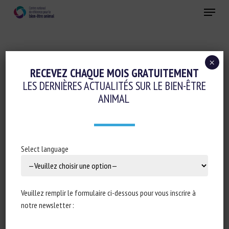
Skip
Menu
to
main
Fermer
content
×
Conduite d'élevage et relations humain-animal
RECEVEZ CHAQUE MOIS GRATUITEMENT
LES DERNIÈRES ACTUALITÉS SUR LE BIEN-ÊTRE
AGE, EMPATHY, FAMILIARITY,
ANIMAL
DOMESTICATION AND CALL FEATURES
ENHANCE HUMAN PERCEPTION OF
ANIMAL EMOTION EXPRESSIONS
Select language
7 décembre 2022
Veuillez remplir le formulaire ci-dessous pour vous inscrire à
notre newsletter :
Type de document : article scientifique publié dans
Royal