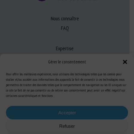
Nous connaître
FAQ
Expertise
S’informer sur le BEA
Gérer le consentement
Se former au BEA
Pour offrir les meilleures expériences, nous utilisons des technologies telles que les cookies pour
stocker et/ou accéder aux informations des appareils. Le fait de consentir à ces technologies nous
permettra de traiter des données telles que le comportement de navigation ou les ID uniques sur
Ressources
ce site. Le fait de ne pas consentir ou de retirer son consentement peut avoir un effet négatif sur
certaines caractéristiques et fonctions.
S’abonner aux actualités
Accepter
Refuser