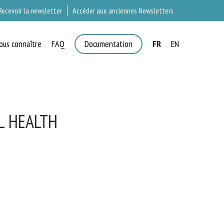
Recevoir la newsletter
Accéder aux anciennes Newsletters
ous connaître
FAQ
Documentation
FR
EN
L HEALTH