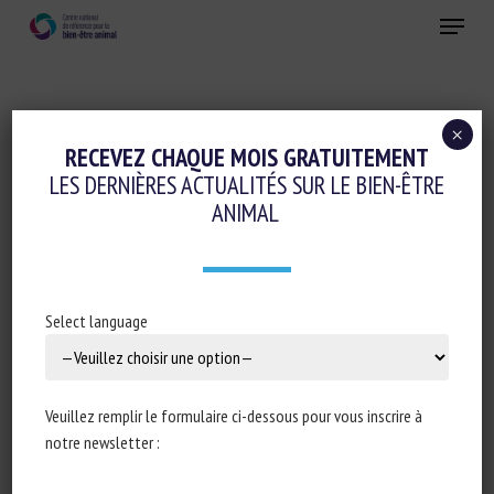
Skip
Menu
to
main
Fermer
content
×
Conduite d'élevage et relations humain-animal
RECEVEZ CHAQUE MOIS GRATUITEMENT
LES DERNIÈRES ACTUALITÉS SUR LE BIEN-ÊTRE
INFLUENCES OF HUMAN CONTACT
ANIMAL
FOLLOWING MILK-FEEDING ON
NONNUTRITIVE ORAL BEHAVIOR AND
REST OF INDIVIDUAL AND PAIR-HOUSED
Select language
DAIRY CALVES DURING WEANING
15 janvier 2023
Veuillez remplir le formulaire ci-dessous pour vous inscrire à
notre newsletter :