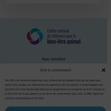
Nous connaître
FAQ
Gérer le consentement
Pour offrir les meilleures expériences, nous utilisons des technologies telles que les cookies pour
Expertise
stocker et/ou accéder aux informations des appareils. Le fait de consentir à ces technologies nous
permettra de traiter des données telles que le comportement de navigation ou les ID uniques sur
S’informer sur le BEA
ce site. Le fait de ne pas consentir ou de retirer son consentement peut avoir un effet négatif sur
certaines caractéristiques et fonctions.
Se former au BEA