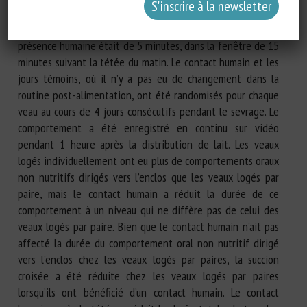
par paire). Le contact humain a été fourni en grattant les
veaux sous le cou afin d’imiter le toilettage allogène. La
présence humaine était de 5 minutes, dans la fenêtre de 15
minutes suivant la tétée du matin. Le contact humain et les
jours témoins, où il n’y a pas eu de changement dans la
routine post-alimentation, ont été randomisés pour chaque
veau au cours de 4 jours consécutifs pendant le sevrage. Le
comportement a été enregistré en continu sur vidéo
pendant 1 heure après la distribution de lait. Les veaux
logés individuellement ont eu plus de comportements oraux
non nutritifs dirigés vers l’enclos que les veaux logés par
paire, mais le contact humain a réduit la durée de ce
comportement à un niveau qui ne diffère pas de celui des
veaux logés par paire. Bien que le contact humain n’ait pas
affecté la durée du comportement oral non nutritif dirigé
vers l’enclos chez les veaux logés par paires, la succion
croisée a été réduite chez les veaux logés par paires
lorsqu’ils ont bénéficié d’un contact humain. Le contact