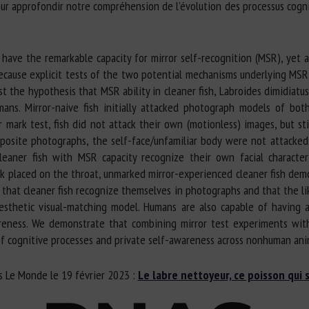
r approfondir notre compréhension de l’évolution des processus cognit
 have the remarkable capacity for mirror self-recognition (MSR), yet 
 because explicit tests of the two potential mechanisms underlying MSR 
st the hypothesis that MSR ability in cleaner fish, Labroides dimidiatu
humans. Mirror-naive fish initially attacked photograph models of bo
or mark test, fish did not attack their own (motionless) images, but st
posite photographs, the self-face/unfamiliar body were not attacked,
eaner fish with MSR capacity recognize their own facial characteri
k placed on the throat, unmarked mirror-experienced cleaner fish dem
e that cleaner fish recognize themselves in photographs and that the l
esthetic visual-matching model. Humans are also capable of having 
reness. We demonstrate that combining mirror test experiments wit
of cognitive processes and private self-awareness across nonhuman ani
ns Le Monde le 19 février 2023 :
Le labre nettoyeur, ce poisson qui 