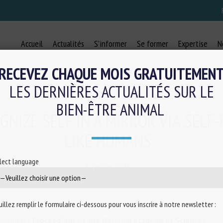
Accueil
Actualités
S’informer
Se former
Expertise
N
RECEVEZ CHAQUE MOIS GRATUITEMEN
LES DERNIÈRES ACTUALITÉS SUR LE
BIEN-ÊTRE ANIMAL
GNIZE SELF IN A MIRROR VIA SELF
LIKE HUMANS
lect language
6 février 2023
uillez remplir le formulaire ci-dessous pour vous inscrire à notre newsletter :
ié dans les
Proceedings of the National Academy of Sciences