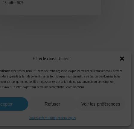
16 juillet 2026
Gérer le consentement
eilleures expériences, nous utilisons des technologies telles que les cookies pour stocker et/ou accéder
 des appareils. Le fait de consentir à ces technologies nous permettra de traiter des données telles
ent de navigation ou les ID uniques sur ce site. Le fait de ne pas consentir ou de retirer son
Ressources
t avoir un effet négatif sur certaines caractéristiques et fonctions.
S’abonner aux actualités
cepter
Refuser
Voir les préférences
Cookies
Confidentialité
Mentions légales
a Communication