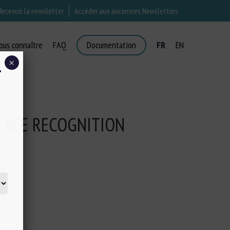
Recevoir la newsletter
Accéder aux anciennes Newsletters
ous connaître
FAQ
Documentation
FR
EN
×
T
-FACE RECOGNITION