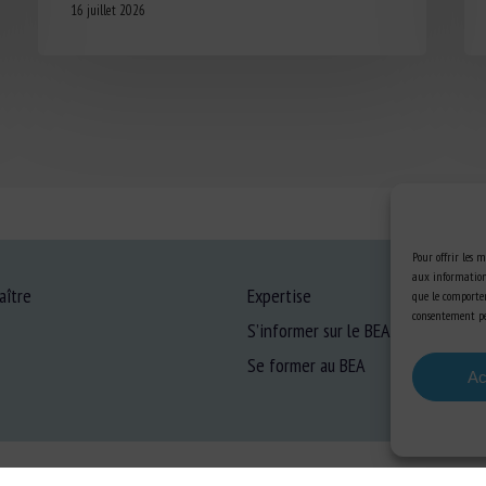
16 juillet 2026
Pour offrir les m
aux informations
aître
Expertise
que le comportem
consentement peu
S’informer sur le BEA
Se former au BEA
Ac
ons Légales
-
Confidentialité
-
Cookies
-
Accessibilité
- Conception et réalisation
Numéri