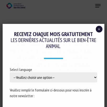
Skip
Menu
to
main
Fermer
content
×
Evaluation du bien-être animal et Etiquetage
RECEVEZ CHAQUE MOIS GRATUITEMENT
LES DERNIÈRES ACTUALITÉS SUR LE BIEN-ÊTRE
DEVELOPMENT OF A DATA-DRIVEN
ANIMAL
METHOD FOR ASSESSING HEALTH AND
WELFARE IN THE MOST COMMON
LIVESTOCK SPECIES IN SWITZERLAND:
Select language
THE SMART ANIMAL HEALTH PROJECT
28 mars 2023
Veuillez remplir le formulaire ci-dessous pour vous inscrire à
notre newsletter :