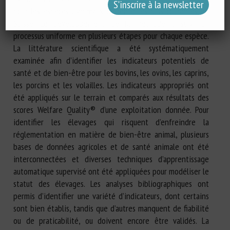
pour les espèces d’animaux de rente les plus courantes en
Suisse. Le développement de la méthode a suivi un
processus uniforme en plusieurs étapes pour chaque espèce.
La littérature scientifique a été systématiquement
examinée afin d’identifier les indicateurs potentiels de
santé et de bien-être pour les bovins, les ovins, les caprins,
les porcins et les volailles. Les indicateurs appropriés ont
été appliqués sur le terrain et comparés aux résultats des
scores Welfare Quality® d’une exploitation donnée. Pour
identifier les élevages qui risquent d’enfreindre la
réglementation en matière de bien-être animal, plusieurs
bases de données agricoles et de santé animale ont été
interconnectées et diverses techniques d’apprentissage
automatique supervisé ont été appliquées pour modéliser le
statut des élevages. Les analyses bibliographiques ont
permis d’identifier une variété d’indicateurs, dont certains
sont bien établis, tandis que d’autres manquent de fiabilité
ou de praticabilité, ou doivent encore être validés. La