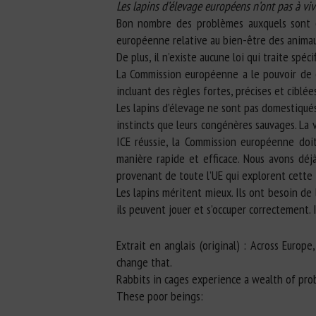
Les lapins d’élevage européens n’ont pas à vi
Bon nombre des problèmes auxquels sont co
européenne relative au bien-être des animau
De plus, il n’existe aucune loi qui traite sp
La Commission européenne a le pouvoir de ch
incluant des règles fortes, précises et ciblé
Les lapins d’élevage ne sont pas domestiqué
instincts que leurs congénères sauvages. La v
ICE réussie, la Commission européenne doi
manière rapide et efficace. Nous avons déj
provenant de toute l’UE qui explorent cette
Les lapins méritent mieux. Ils ont besoin de
ils peuvent jouer et s’occuper correctement. 
Extrait en anglais (original) : Across Europ
change that.
Rabbits in cages experience a wealth of pr
These poor beings: