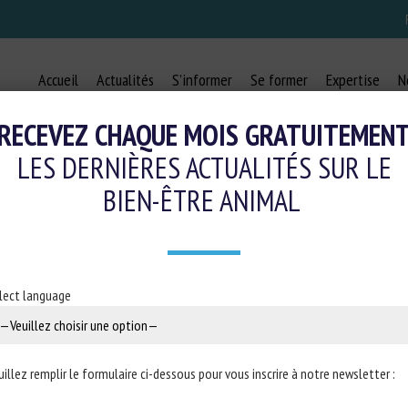
Accueil
Actualités
S’informer
Se former
Expertise
N
RECEVEZ CHAQUE MOIS GRATUITEMEN
LES DERNIÈRES ACTUALITÉS SUR LE
BIEN-ÊTRE ANIMAL
IND: WHY DO FARMED RABBITS NEE
PROTECT THEIR WELFARE?
lect language
3 avril 2023
uillez remplir le formulaire ci-dessous pour vous inscrire à notre newsletter :
or animals