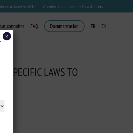
Recevoir la newsletter
Accéder aux anciennes Newsletters
ous connaître
FAQ
Documentation
FR
EN
×
T
D SPECIFIC LAWS TO