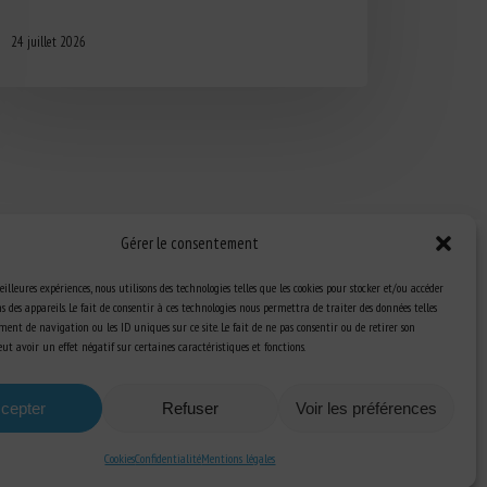
24 juillet 2026
Gérer le consentement
eilleures expériences, nous utilisons des technologies telles que les cookies pour stocker et/ou accéder
 des appareils. Le fait de consentir à ces technologies nous permettra de traiter des données telles
ent de navigation ou les ID uniques sur ce site. Le fait de ne pas consentir ou de retirer son
Ressources
t avoir un effet négatif sur certaines caractéristiques et fonctions.
S’abonner aux actualités
cepter
Refuser
Voir les préférences
Cookies
Confidentialité
Mentions légales