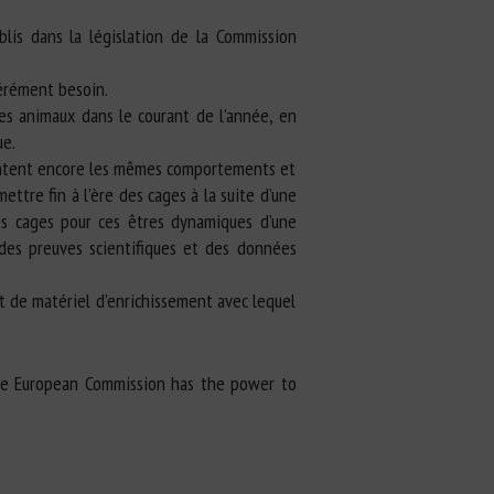
lis dans la législation de la Commission
pérément besoin.
des animaux dans le courant de l’année, en
ue.
ésentent encore les mêmes comportements et
ttre fin à l’ère des cages à la suite d’une
es cages pour ces êtres dynamiques d’une
 des preuves scientifiques et des données
et de matériel d’enrichissement avec lequel
…] The European Commission has the power to