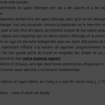
vre de cette manière
nfrontés les lapins d’élevage sont dus à des lacunes et à des oub
x.
écifiquement du bien-être des lapins d’élevage, alors qu’ils en ont déses
anger tout cela lorsqu’elle révisera la législation sur le bien-être 
es pour le bien-être des lapins, qui tiennent compte de leur nature uniq
s depuis aussi longtemps que les autres espèces d’élevage, et ils pr
ie en cage est une lutte inimaginable pour eux. Ayant déjà promis de me
t maintenant réfléchir à la manière de supprimer progressivement l
à fait une grande partie du travail en compilant des études de cas,
 transition dans
notre nouveau rapport
.
 liberté et d’espace, ainsi que d’une bonne alimentation, d’eau propre 
Il n’existe aucun substitut à ces besoins fondamentaux.
e, millions of caged rabbits are living in a real-life horror story. [
oblems – some of which are deadly