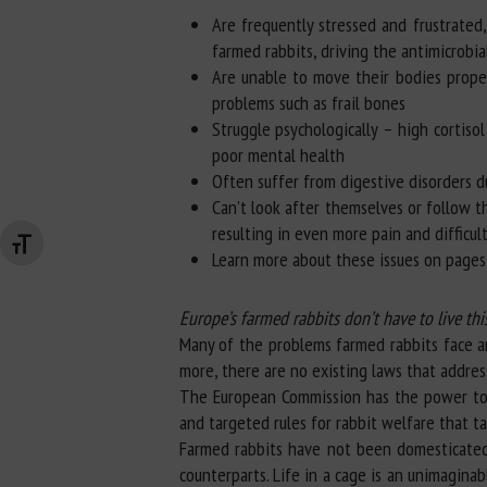
Are frequently stressed and frustrated,
farmed rabbits, driving the antimicrobial
Are unable to move their bodies properl
problems such as frail bones
Struggle psychologically – high cortis
poor mental health
Often suffer from digestive disorders du
Can’t look after themselves or follow t
resulting in even more pain and difficult
Changer la taille de la police
Learn more about these issues on pages
Europe’s farmed rabbits don’t have to live th
Many of the problems farmed rabbits face ar
more, there are no existing laws that addres
The European Commission has the power to ch
and targeted rules for rabbit welfare that ta
Farmed rabbits have not been domesticated f
counterparts. Life in a cage is an unimagin