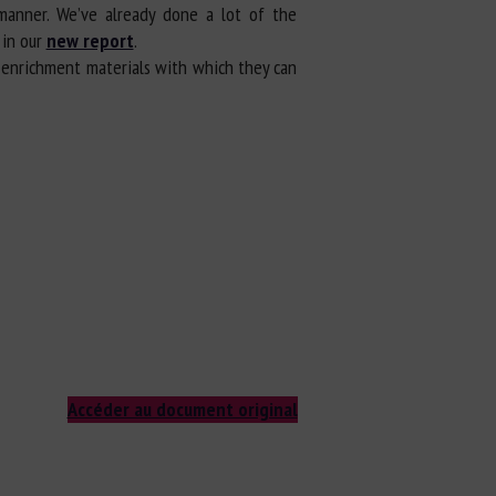
anner. We’ve already done a lot of the
in our
new report
.
d enrichment materials with which they can
Accéder au document original