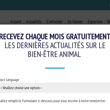
Accueil
Actualités
S’informer
Se former
Expertise
N
RECEVEZ CHAQUE MOIS GRATUITEMEN
LES DERNIÈRES ACTUALITÉS SUR LE
BIEN-ÊTRE ANIMAL
D’ANIMAUX DANS L’UE: UN SECTEUR
FFÉRENCES DE COÛTS ENTRE RÉGIO
lect language
17 avril 2023
uillez remplir le formulaire ci-dessous pour vous inscrire à notre newsletter :
de la
Cour des comptes européenne