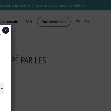
Recevoir la newsletter
Accéder aux anciennes Newsletters
ous connaître
FAQ
Documentation
FR
EN
×
T
 DOPÉ PAR LES
NS