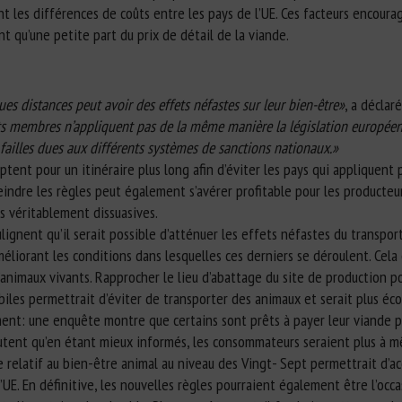
t les différences de coûts entre les pays de l’UE. Ces facteurs encourag
t qu’une petite part du prix de détail de la viande.
es distances peut avoir des effets néfastes sur leur bien-être»
, a déclar
ts membres n’appliquent pas de la même manière la législation européenn
 failles dues aux différents systèmes de sanctions nationaux.»
ptent pour un itinéraire plus long afin d’éviter les pays qui appliquent
eindre les règles peut également s’avérer profitable pour les producteu
s véritablement dissuasives.
lignent qu’il serait possible d’atténuer les effets néfastes du transport
méliorant les conditions dans lesquelles ces derniers se déroulent. Cel
d’animaux vivants. Rapprocher le lieu d’abattage du site de production po
biles permettrait d’éviter de transporter des animaux et serait plus é
: une enquête montre que certains sont prêts à payer leur viande plus
outent qu’en étant mieux informés, les consommateurs seraient plus à mê
e relatif au bien-être animal au niveau des Vingt- Sept permettrait d’a
 l’UE. En définitive, les nouvelles règles pourraient également être l’