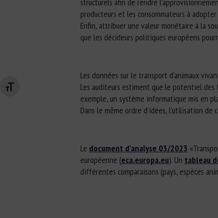
structurels afin de rendre l’approvisionnemen
producteurs et les consommateurs à adopter
Enfin, attribuer une valeur monétaire à la so
que les décideurs politiques européens pourr
Les données sur le transport d’animaux vivan
Les auditeurs estiment que le potentiel des 
Changer la taille de la police
exemple, un système informatique mis en place
Dans le même ordre d’idées, l’utilisation de 
Le
document d’analyse 03/2023
«Transport
européenne (
eca.europa.eu
). Un
tableau d
différentes comparaisons (pays, espèces an