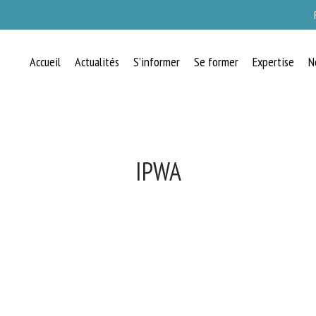
Accueil
Actualités
S’informer
Se former
Expertise
N
IPWA
RECEVEZ CHAQUE MOIS GRATUITEMEN
LES DERNIÈRES ACTUALITÉS SUR LE
BIEN-ÊTRE ANIMAL