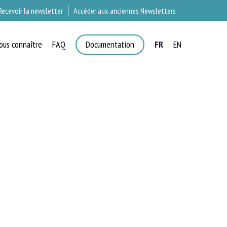
Recevoir la newsletter
Accéder aux anciennes Newsletters
ous connaître
FAQ
Documentation
FR
EN
×
T