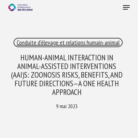
Skip
Menu
to
main
Fermer
content
×
Conduite d'élevage et relations humain-animal
RECEVEZ CHAQUE MOIS GRATUITEMENT
LES DERNIÈRES ACTUALITÉS SUR LE BIEN-ÊTRE
HUMAN-ANIMAL INTERACTION IN
ANIMAL
ANIMAL-ASSISTED INTERVENTIONS
(AAI)S: ZOONOSIS RISKS, BENEFITS, AND
FUTURE DIRECTIONS—A ONE HEALTH
Select language
APPROACH
9 mai 2023
Veuillez remplir le formulaire ci-dessous pour vous inscrire à
notre newsletter :