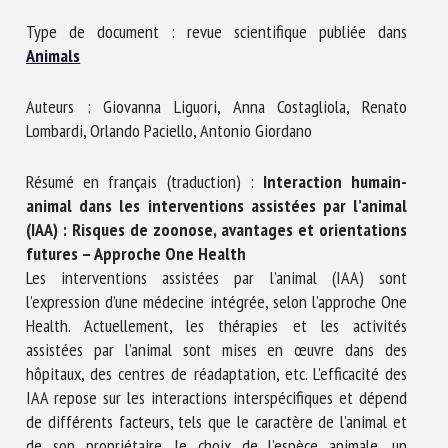
Nom *
Type de document : revue scientifique publiée dans
Animals
Prénom *
Auteurs : Giovanna Liguori, Anna Costagliola, Renato
Lombardi, Orlando Paciello, Antonio Giordano
Organisme *
Résumé en français (traduction) :
Interaction humain-
animal dans les interventions assistées par l’animal
(IAA) : Risques de zoonose, avantages et orientations
E-mail *
futures – Approche One Health
Les interventions assistées par l’animal (IAA) sont
l’expression d’une médecine intégrée, selon l’approche One
En soumettant ce formulaire, j'accepte que les
Health. Actuellement, les thérapies et les activités
informations saisies soient utilisées dans le cadre de la
assistées par l’animal sont mises en œuvre dans des
relation avec le CNR BEA. *
hôpitaux, des centres de réadaptation, etc. L’efficacité des
IAA repose sur les interactions interspécifiques et dépend
Les champs suivis de * sont obligatoires
de différents facteurs, tels que le caractère de l’animal et
de son propriétaire, le choix de l’espèce animale, un