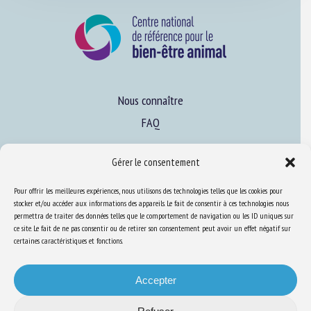
Nous connaître
FAQ
Gérer le consentement
Expertise
S’informer sur le BEA
Pour offrir les meilleures expériences, nous utilisons des technologies telles que les cookies pour
stocker et/ou accéder aux informations des appareils. Le fait de consentir à ces technologies nous
Se former au BEA
permettra de traiter des données telles que le comportement de navigation ou les ID uniques sur
ce site. Le fait de ne pas consentir ou de retirer son consentement peut avoir un effet négatif sur
certaines caractéristiques et fonctions.
Ressources
Accepter
S’abonner aux actualités