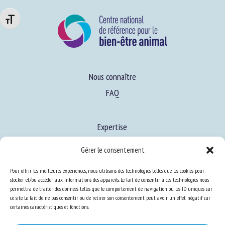
Changer la taille de la police
Nous connaître
FAQ
Expertise
S’informer sur le BEA
Gérer le consentement
Se former au BEA
Pour offrir les meilleures expériences, nous utilisons des technologies telles que les cookies pour
stocker et/ou accéder aux informations des appareils. Le fait de consentir à ces technologies nous
permettra de traiter des données telles que le comportement de navigation ou les ID uniques sur
Ressources
ce site. Le fait de ne pas consentir ou de retirer son consentement peut avoir un effet négatif sur
certaines caractéristiques et fonctions.
S’abonner aux actualités