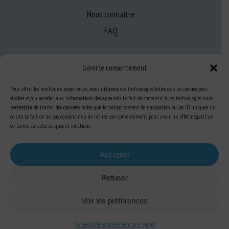
Nous connaître
FAQ
Expertise
Gérer le consentement
S’informer sur le BEA
Pour offrir les meilleures expériences, nous utilisons des technologies telles que les cookies pour
Se former au BEA
stocker et/ou accéder aux informations des appareils. Le fait de consentir à ces technologies nous
permettra de traiter des données telles que le comportement de navigation ou les ID uniques sur
ce site. Le fait de ne pas consentir ou de retirer son consentement peut avoir un effet négatif sur
certaines caractéristiques et fonctions.
Ressources
Accepter
S’abonner aux actualités
Refuser
Voir les préférences
Plan du site
-
Mentions Légales
-
Confidentialité
-
Cookies
-
Accessibilité
-
Cookies
Confidentialité
Mentions légales