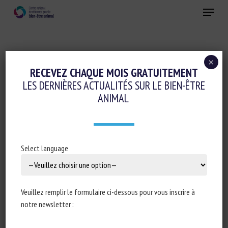
Skip
Menu
to
main
Fermer
content
×
Initiatives en faveur du bien-être animal
RECEVEZ CHAQUE MOIS GRATUITEMENT
LES DERNIÈRES ACTUALITÉS SUR LE BIEN-ÊTRE
Réglementation
ANIMAL
Transport, Abattage, Ramassage
ANIMAL WELFARE GROUPS COMMEND
MEMBERS OF CONGRESS FOR
Select language
REINTRODUCING LEGISLATION TO END
HORSE SLAUGHTER
Veuillez remplir le formulaire ci-dessous pour vous inscrire à
18 mai 2023
notre newsletter :