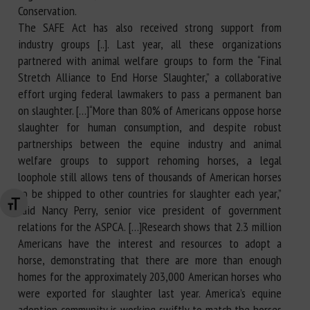
Conservation.
The SAFE Act has also received strong support from
industry groups [..]. Last year, all these organizations
partnered with animal welfare groups to form the “Final
Stretch Alliance to End Horse Slaughter,” a collaborative
effort urging federal lawmakers to pass a permanent ban
on slaughter. […]“More than 80% of Americans oppose horse
slaughter for human consumption, and despite robust
partnerships between the equine industry and animal
welfare groups to support rehoming horses, a legal
loophole still allows tens of thousands of American horses
to be shipped to other countries for slaughter each year,”
Changer la taille de la police
said Nancy Perry, senior vice president of government
relations for the ASPCA. […]Research shows that 2.3 million
Americans have the interest and resources to adopt a
horse, demonstrating that there are more than enough
homes for the approximately 203,000 American horses who
were exported for slaughter last year. America’s equine
adoption community is working swiftly to match the horses