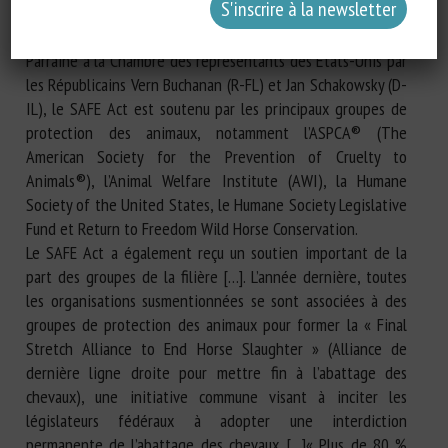
commercial des chevaux aux États-Unis et mettre fin à leur
exportation à cette fin à l’étranger.
Parrainé à la Chambre des représentants des États-Unis par
les Républicains Vern Buchanan (R-FL) et Jan Schakowsky (D-
IL), le SAFE Act est soutenu par les principaux groupes de
protection des animaux, notamment l’ASPCA® (The
American Society for the Prevention of Cruelty to
Animals®), l’Animal Welfare Institute (AWI), la Humane
Society of the United States, le Humane Society Legislative
Fund et Return to Freedom Wild Horse Conservation.
Le SAFE Act a également reçu un soutien important de la
part des groupes de la filière […]. L’année dernière, toutes
les organisations susmentionnées se sont associées à des
groupes de protection des animaux pour former la « Final
Stretch Alliance to End Horse Slaughter » (Alliance de
dernière ligne droite pour mettre fin à l’abattage des
chevaux), une initiative commune visant à inciter les
législateurs fédéraux à adopter une interdiction
permanente de l’abattage des chevaux. […]« Plus de 80 %