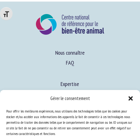
Changer la taille de la police
Nous connaître
FAQ
Expertise
S’informer sur le BEA
Gérer le consentement
Se former au BEA
Pour offrir les meilleures expériences, nous utilisons des technologies telles que les cookies pour
stocker et/ou accéder aux informations des appareils. Le fait de consentir à ces technologies nous
permettra de traiter des données telles que le comportement de navigation ou les ID uniques sur
Ressources
ce site. Le fait de ne pas consentir ou de retirer son consentement peut avoir un effet négatif sur
certaines caractéristiques et fonctions.