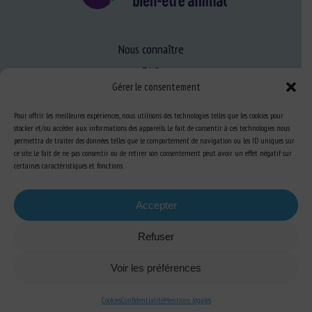
Nous connaître
FAQ
Gérer le consentement
Pour offrir les meilleures expériences, nous utilisons des technologies telles que les cookies pour
Expertise
stocker et/ou accéder aux informations des appareils. Le fait de consentir à ces technologies nous
S’informer sur le BEA
permettra de traiter des données telles que le comportement de navigation ou les ID uniques sur
ce site. Le fait de ne pas consentir ou de retirer son consentement peut avoir un effet négatif sur
Se former au BEA
certaines caractéristiques et fonctions.
Accepter
Ressources
Refuser
S’abonner aux actualités
Voir les préférences
Cookies
Confidentialité
Mentions légales