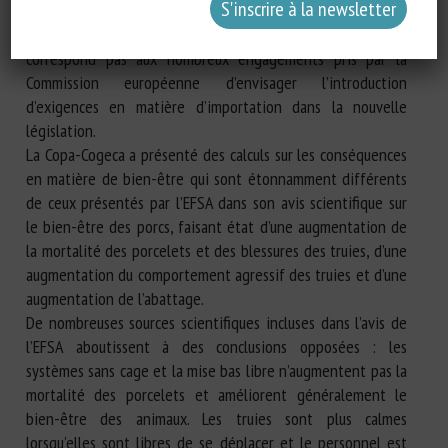
pourrait envisager un « scénario de choc » dans sa
législation révisée sur le bien-être animal. Cette vision ne
correspond pas aux nombreux engagements pris par la
Commission européenne d’envisager l’introduction
d’exigences en matière d’importation dans la nouvelle
législation.
La Copa-Cogeca a présenté des calculs sur les conséquences
en matière de bien-être qui sont étonnamment différents
de ceux présentés par l’EFSA dans son avis scientifique sur
le bien-être des porcs, faisant état d’une augmentation de
la mortalité des porcelets et des blessures des truies, d’une
augmentation du comportement agressif des truies et d’une
augmentation de l’abattage.
De nombreuses sources scientifiques incluses dans l’avis de
l’EFSA aboutissent à des conclusions opposées : les
systèmes sans cage et la mise bas libre n’augmentent pas la
mortalité des porcelets et améliorent généralement le
bien-être des animaux. Les truies sont plus calmes
lorsqu’elles sont libres de se déplacer et le personnel est