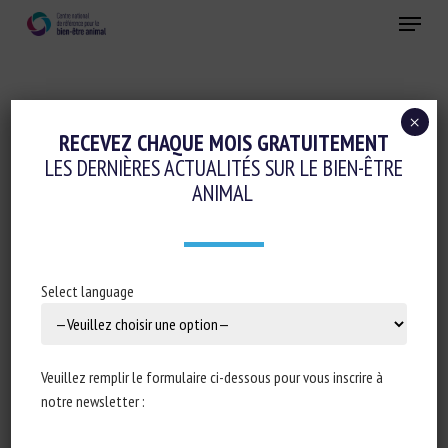
Skip
Menu
to
main
Fermer
content
×
Initiatives en faveur du bien-être animal
RECEVEZ CHAQUE MOIS GRATUITEMENT
LES DERNIÈRES ACTUALITÉS SUR LE BIEN-ÊTRE
FEAR MONGERING WILL NOT STOP THE
ANIMAL
TRANSITION TO A BETTER WORLD FOR
FARMED ANIMALS
5 juin 2023
Select language
Veuillez remplir le formulaire ci-dessous pour vous inscrire à
Type de document : actualité d’
Eurogroup for Animals
notre newsletter :
Auteur : Eurogroup for Animals