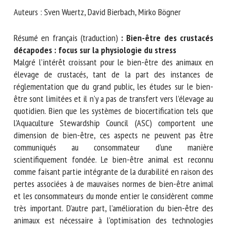
Nom *
Auteurs : Sven Wuertz, David Bierbach, Mirko Bögner
Résumé en français (traduction)
: Bien-être des crustacés
Prénom *
décapodes : focus sur la physiologie du stress
Malgré l’intérêt croissant pour le bien-être des animaux en
élevage de crustacés, tant de la part des instances de
réglementation que du grand public, les études sur le bien-
Organisme *
être sont limitées et il n’y a pas de transfert vers l’élevage
au quotidien. Bien que les systèmes de biocertification tels
que l’Aquaculture Stewardship Council (ASC) comportent une
E-mail *
dimension de bien-être, ces aspects ne peuvent pas être
communiqués au consommateur d’une manière
scientifiquement fondée. Le bien-être animal est reconnu
En soumettant ce formulaire, j'accepte que les
comme faisant partie intégrante de la durabilité en raison
informations saisies soient utilisées dans le cadre de la
des pertes associées à de mauvaises normes de bien-être
relation avec le CNR BEA. *
animal et les consommateurs du monde entier le
Les champs suivis de * sont obligatoires
considèrent comme très important. D’autre part,
l’amélioration du bien-être des animaux est nécessaire à