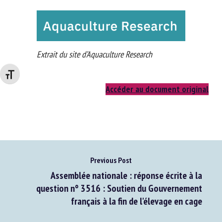
anesthesia, transportation, and humane slaughter in terms
of a good aquaculture practise.
Changer la taille de la police
Extrait du site d’Aquaculture Research
Accéder au document original
Previous Post
Assemblée nationale : réponse écrite à la
question n° 3516 : Soutien du Gouvernement