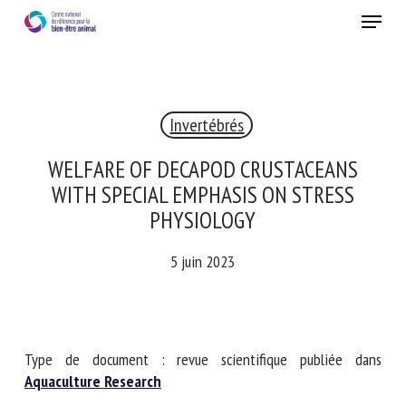
Skip
Menu
to
main
Fermer
content
Invertébrés
RECEVEZ CHAQUE MOIS GRATUITEMENT
LES DERNIÈRES ACTUALITÉS SUR LE BIEN-ÊTRE
WELFARE OF DECAPOD CRUSTACEANS
ANIMAL
WITH SPECIAL EMPHASIS ON STRESS
PHYSIOLOGY
5 juin 2023
Select language
Veuillez remplir le formulaire ci-dessous pour vous inscrire à
Type de document : revue scientifique publiée dans
notre newsletter :
Aquaculture Research