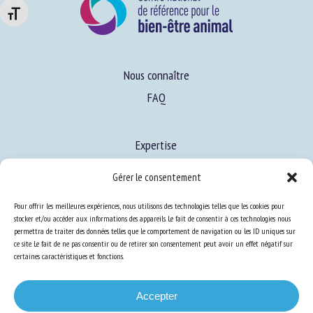
Changer la taille de la police
Nous connaître
FAQ
Expertise
S’informer sur le BEA
Gérer le consentement
Se former au BEA
Pour offrir les meilleures expériences, nous utilisons des technologies telles que les cookies pour
stocker et/ou accéder aux informations des appareils. Le fait de consentir à ces technologies nous
permettra de traiter des données telles que le comportement de navigation ou les ID uniques sur
Ressources
ce site. Le fait de ne pas consentir ou de retirer son consentement peut avoir un effet négatif sur
certaines caractéristiques et fonctions.
S’abonner aux actualités
Accepter