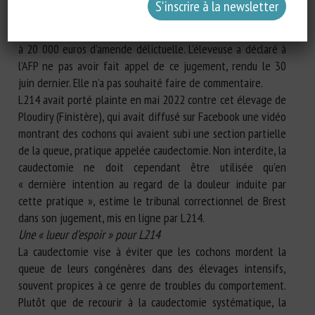
L’éleveuse a été condamnée à 1 500 euros d’amende
délictuelle, dont 500 euros avec sursis, et son exploitation
à 20 000 euros d’amende délictuelle. L’éleveuse a déclaré à
l’AFP ne pas avoir fait appel de ce jugement, rendu le 30
juin dernier. Elle n’a pas souhaité faire de commentaire.
L214 avait porté plainte en mai 2022 contre cet élevage de
Ploudiry (Finistère), qui avait diffusé sur Facebook une vidéo
montrant des cochons qui avaient subi une section partielle
de la queue, pratique appelée caudectomie. Non interdite, la
caudectomie ne doit cependant être utilisée qu’en
« dernière intention au regard de la douleur induite par
cette pratique », estime le tribunal correctionnel de Brest
dans son jugement, mis en ligne par L214.
Une « lueur d’espoir » pour L214
La caudectomie vise à éviter que les cochons mordent la
queue de leurs congénères dans des élevages intensifs,
souvent propices à ce genre de troubles du comportement.
Plutôt que de recourir à la caudectomie systématique, la