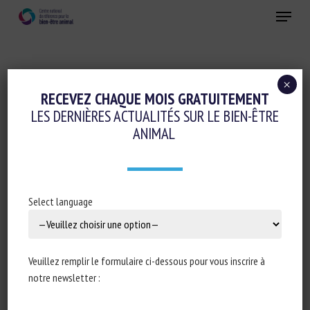
Skip
Menu
to
main
Fermer
content
×
Conduite d'élevage et relations humain-animal
RECEVEZ CHAQUE MOIS GRATUITEMENT
LES DERNIÈRES ACTUALITÉS SUR LE BIEN-ÊTRE
Réglementation
ANIMAL
BRETAGNE : UNE ÉLEVEUSE CONDAMNÉE
POUR LA COUPE SYSTÉMATIQUE DE LA
QUEUE DES COCHONS
Select language
22 août 2023
Veuillez remplir le formulaire ci-dessous pour vous inscrire à
notre newsletter :
Type de document : article publié dans
Le Monde