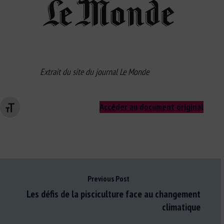
Extrait du site du journal Le Monde
Accéder au document original
Changer la taille de la police
Previous Post
Les défis de la pisciculture face au changement
climatique