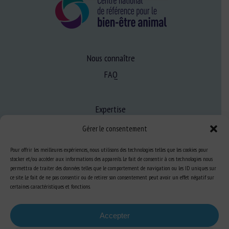
Nous connaître
FAQ
Expertise
S’informer sur le BEA
Gérer le consentement
Se former au BEA
Pour offrir les meilleures expériences, nous utilisons des technologies telles que les cookies pour
stocker et/ou accéder aux informations des appareils. Le fait de consentir à ces technologies nous
permettra de traiter des données telles que le comportement de navigation ou les ID uniques sur
ce site. Le fait de ne pas consentir ou de retirer son consentement peut avoir un effet négatif sur
Ressources
certaines caractéristiques et fonctions.
S’abonner aux actualités
Accepter