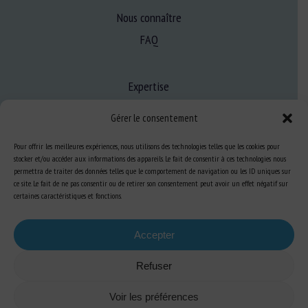
Nous connaître
FAQ
Expertise
S’informer sur le BEA
Gérer le consentement
Se former au BEA
Pour offrir les meilleures expériences, nous utilisons des technologies telles que les cookies pour
stocker et/ou accéder aux informations des appareils. Le fait de consentir à ces technologies nous
permettra de traiter des données telles que le comportement de navigation ou les ID uniques sur
Ressources
ce site. Le fait de ne pas consentir ou de retirer son consentement peut avoir un effet négatif sur
certaines caractéristiques et fonctions.
S’abonner aux actualités
Accepter
Refuser
Plan du site
-
Mentions Légales
-
Confidentialité
-
Cookies
-
Accessibilité
-
Voir les préférences