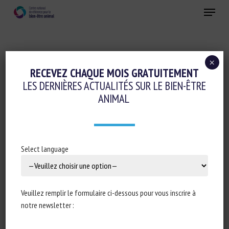
Skip
Menu
to
main
Fermer
content
×
Colloques-séminaires-formations
RECEVEZ CHAQUE MOIS GRATUITEMENT
LES DERNIÈRES ACTUALITÉS SUR LE BIEN-ÊTRE
Conduite d'élevage et relations humain-animal
ANIMAL
Ethique-sociologie-philosophie-droit
Travail des animaux
VIVRE ET TRAVAILLER AVEC LES CHEVAUX :
Select language
LES RELATIONS DE TRAVAIL ENTRE
HUMAINS ET CHEVAUX : QUELS ENJEUX
ÉTHIQUES ET SOCIÉTAUX ?
Veuillez remplir le formulaire ci-dessous pour vous inscrire à
notre newsletter :
20 septembre 2023