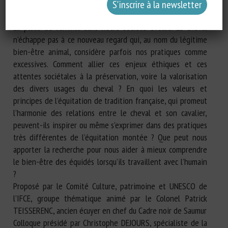
Rendez-vous le mercredi 27 septembre, au théâtre italien
Bouvet Ladubay à Saumur.
La place de l’animal dans notre société évolue. Le cheval
n’échappe pas à ce nouveau regard qui, au nom du légitime
bien-être animal, considère parfois nos pratiques comme
excessives. Comment allier ces enjeux éthiques et ces
attentes sociétales à la préservation, voire la valorisation
des divers usages du cheval ? En quoi les valeurs et
principes de l’équitation de tradition française, qui promeut
l’harmonie des relations entre le cheval et son cavalier,
peuvent-ils inspirer ou même s’exprimer dans des pratiques
très différentes de l’équitation montée ? Que peut nous
apporter la recherche pour nous aider à mieux comprendre
le bien-être des équidés lorsqu’ils travaillent avec l’humain
?
Proposé par le Comité Culture, patrimoine et UNESCO de
l’IFCE, groupe thématique animé par le Colonel Patrick
TEISSERENC, ancien écuyer en chef du Cadre noir de Saumur
Colloque présidé par Christophe DEJOURS, spécialiste de la