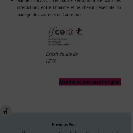
Marine LEBLANC : l’empathie sensorimotrice dans les
interactions entre l’homme et le cheval. L’exemple du
manège des sauteurs du Cadre noir.
Extrait du site de
l’IFCE
Accéder au document original
Changer la taille de la police
Previous Post