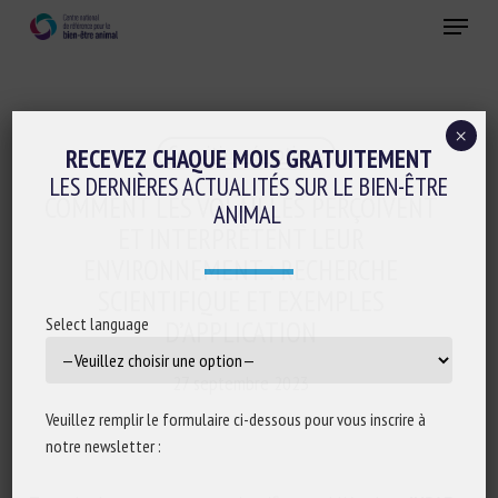
Skip
Menu
to
main
Fermer
content
×
Cognition-émotions
RECEVEZ CHAQUE MOIS GRATUITEMENT
LES DERNIÈRES ACTUALITÉS SUR LE BIEN-ÊTRE
COMMENT LES VOLAILLES PERÇOIVENT
ANIMAL
ET INTERPRÈTENT LEUR
ENVIRONNEMENT : RECHERCHE
SCIENTIFIQUE ET EXEMPLES
Select language
D’APPLICATION
27 septembre 2023
Veuillez remplir le formulaire ci-dessous pour vous inscrire à
notre newsletter :