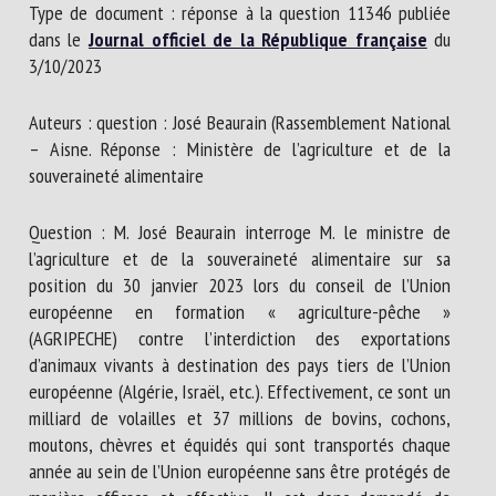
Type de document : réponse à la question 11346 publiée
Nom *
dans le
Journal officiel de la République française
du
3/10/2023
Prénom *
Auteurs : question : José Beaurain (Rassemblement National
– Aisne. Réponse : Ministère de l’agriculture et de la
souveraineté alimentaire
Organisme *
Question : M. José Beaurain interroge M. le ministre de
l’agriculture et de la souveraineté alimentaire sur sa
E-mail *
position du 30 janvier 2023 lors du conseil de l’Union
européenne en formation « agriculture-pêche »
(AGRIPECHE) contre l’interdiction des exportations
En soumettant ce formulaire, j'accepte que les
d’animaux vivants à destination des pays tiers de l’Union
informations saisies soient utilisées dans le cadre de la
européenne (Algérie, Israël, etc.). Effectivement, ce sont un
relation avec le CNR BEA. *
milliard de volailles et 37 millions de bovins, cochons,
moutons, chèvres et équidés qui sont transportés chaque
Les champs suivis de * sont obligatoires
année au sein de l’Union européenne sans être protégés de