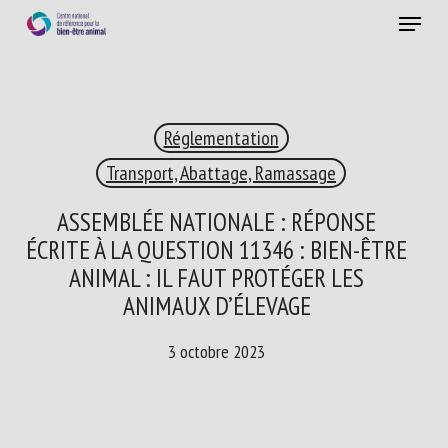
Skip
Menu
to
main
Fermer
content
×
Réglementation
RECEVEZ CHAQUE MOIS GRATUITEMENT
LES DERNIÈRES ACTUALITÉS SUR LE BIEN-ÊTRE
Transport, Abattage, Ramassage
ANIMAL
ASSEMBLÉE NATIONALE : RÉPONSE
ÉCRITE À LA QUESTION 11346 : BIEN-ÊTRE
ANIMAL : IL FAUT PROTÉGER LES
Select language
ANIMAUX D’ÉLEVAGE
3 octobre 2023
Veuillez remplir le formulaire ci-dessous pour vous inscrire à
notre newsletter :