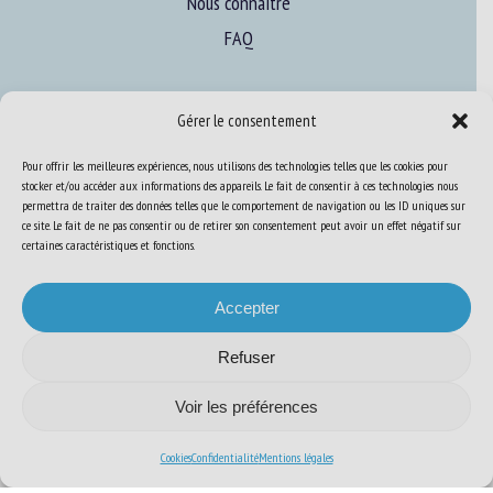
Nous connaître
FAQ
Expertise
Gérer le consentement
S’informer sur le BEA
Pour offrir les meilleures expériences, nous utilisons des technologies telles que les cookies pour
Se former au BEA
stocker et/ou accéder aux informations des appareils. Le fait de consentir à ces technologies nous
permettra de traiter des données telles que le comportement de navigation ou les ID uniques sur
ce site. Le fait de ne pas consentir ou de retirer son consentement peut avoir un effet négatif sur
certaines caractéristiques et fonctions.
Ressources
Accepter
S’abonner aux actualités
Refuser
Voir les préférences
Plan du site
-
Mentions Légales
-
Confidentialité
-
Cookies
-
Accessibilité
-
Cookies
Confidentialité
Mentions légales
Conception et réalisation
Numéria Communication