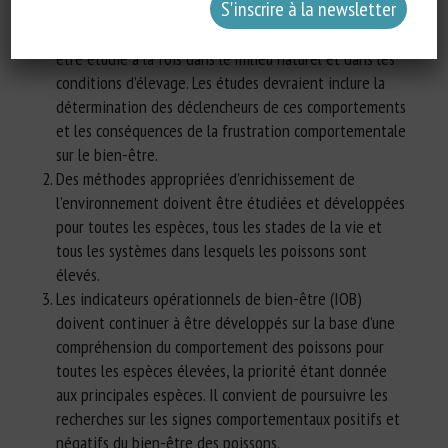
Le comportement naturel des espèces élevées devrait
être étudié à la fois dans le milieu naturel et dans les
conditions d’élevage. Les études devraient inclure la
détermination des déclencheurs de ces comportements
et les conséquences de la frustration comportementale
sur le bien-être.
Des méthodes appropriées d’enrichissement de
l’environnement doivent être étudiées et développées
pour toutes les espèces, tous les stades de la vie et
tous les systèmes dans lesquels les poissons sont
élevés.
Les indicateurs opérationnels de bien-être (IOB)
doivent continuer à être développés sur la base d’une
compréhension du comportement des poissons pour
toutes les espèces élevées, la priorité étant donnée
aux principales espèces. Il convient de poursuivre les
recherches sur les signes comportementaux positifs et
négatifs du bien-être des poissons.