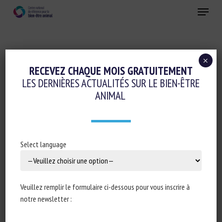
Skip
Menu
to
main
Fermer
content
×
Conduite d'élevage et relations humain-animal
RECEVEZ CHAQUE MOIS GRATUITEMENT
LES DERNIÈRES ACTUALITÉS SUR LE BIEN-ÊTRE
Initiatives en faveur du bien-être animal
ANIMAL
RECOMMENDATION ON USING ETHOLOGY,
AN UNDERSTANDING OF FISH
BEHAVIOUR, TO IMPROVE FISH WELFARE
Select language
AND PRODUCTION
15 octobre 2023
Veuillez remplir le formulaire ci-dessous pour vous inscrire à
notre newsletter :