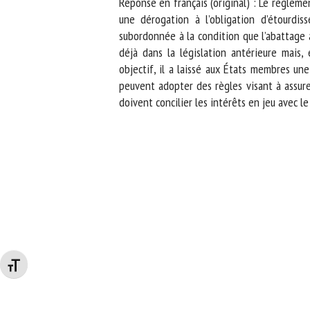
Réponse en français (original) : Le règleme
une dérogation à l’obligation d’étourdis
subordonnée à la condition que l’abattage a
déjà dans la législation antérieure mais,
objectif, il a laissé aux États membres une
peuvent adopter des règles visant à assurer
doivent concilier les intérêts en jeu avec le
Changer la taille de la police