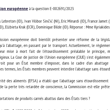
m *
Prénom
ion européenne
à la question E-002691/2023
*
Lebreton (ID), Ivan Vilibor Sinčić (NI), Eric Minardi (ID), France Jamet (I
ganisme
E-mail *
, Elżbieta Kruk (ECR), Dominique Bilde (ID). Réponse : Mme Kyriakide
ission européenne doit bientôt présenter une réforme de la législat
En soumettant ce formulaire, j'accepte que les informations saisies soient
u’à l’abattage, en passant par le transport. Actuellement, le règlem
ilisées dans le cadre de la relation avec le CNR BEA. *
 mise à mort fait de l’étourdissement préalable le principe, mai
igieux. La Cour de justice de l’Union européenne (CJUE) s’est égaleme
s champs suivis de * sont obligatoires
oit pour un État membre d’imposer, dans le cadre d’un abattage ri
tres termes, les États membres peuvent interdire l’abattage sans étourd
ité des aliments (EFSA) a établi que l’abattage sans étourdissement 
 la perte très retardée de conscience, la Commission est-elle prête 
rtations de produits carnés abattus dans des États tiers ?