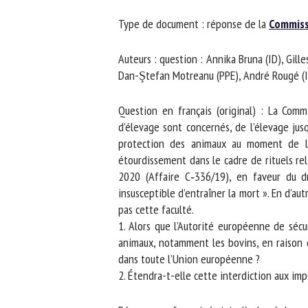
No
Type de document : réponse de la
Commiss
Auteurs : question : Annika Bruna (ID), Gilles 
Or
Dan-Ştefan Motreanu (PPE), André Rougé (ID)
*
Question en français (original) : La Comm
d’élevage sont concernés, de l’élevage jusq
ut
protection des animaux au moment de leur
étourdissement dans le cadre de rituels rel
Le
2020 (Affaire C‑336/19), en faveur du dr
insusceptible d’entraîner la mort ». En d’au
pas cette faculté.
1. Alors que l’Autorité européenne de sécur
animaux, notamment les bovins, en raison de
dans toute l’Union européenne ?
2. Étendra-t-elle cette interdiction aux impo