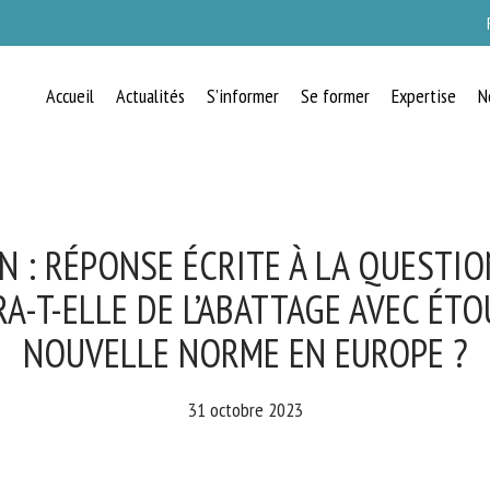
Accueil
Actualités
S’informer
Se former
Expertise
N
RECEVEZ CHAQUE MOIS GRATUITEMEN
LES DERNIÈRES ACTUALITÉS SUR LE
BIEN-ÊTRE ANIMAL
: RÉPONSE ÉCRITE À LA QUESTION
A-T-ELLE DE L’ABATTAGE AVEC ÉTO
NOUVELLE NORME EN EUROPE ?
lect language
31 octobre 2023
uillez remplir le formulaire ci-dessous pour vous inscrire à notre newsletter :