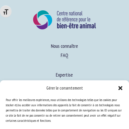
Changer la taille de la police
Nous connaître
FAQ
Expertise
S’informer sur le BEA
Gérer le consentement
Se former au BEA
Pour offrir les meilleures expériences, nous utilisons des technologies telles que les cookies pour
stocker et/ou accéder aux informations des appareils. Le fait de consentir à ces technologies nous
permettra de traiter des données telles que le comportement de navigation ou les ID uniques sur
Ressources
ce site. Le fait de ne pas consentir ou de retirer son consentement peut avoir un effet négatif sur
certaines caractéristiques et fonctions.
S’abonner aux actualités