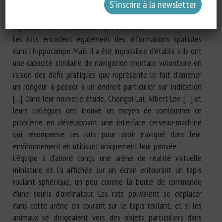
nous trouvons. Lorsque nous revenons plus tard sur ces lieux,
ou que nous pensons simplement à les visiter, les mêmes
signatures de l’hippocampe sont activées.
Les rats encodent également des informations spatiales
dans l’hippocampe. Mais il a été impossible d’établir s’ils ont
une capacité similaire de navigation mentale volontaire en
raison des défis pratiques que représente le fait d’amener
un rongeur à penser à un endroit particulier sur indication
[…]. Dans leur nouvelle étude, Chongxi Lai, Albert Lee […] et
leurs collègues ont trouvé un moyen de contourner ce
problème en développant une interface cerveau-machine
qui récompense les rats pour avoir navigué dans leur
environnement en utilisant uniquement leur pensée.
L’équipe a d’abord conçu une arène de réalité virtuelle
miniature et l’a affichée sur un écran entourant un tapis
roulant sphérique, un peu comme la boule de commande
d’une souris d’ordinateur. Les rats pouvaient se déplacer
dans cette arène en courant sur le tapis roulant, et si les
animaux se dirigeaient vers des objets particuliers dans