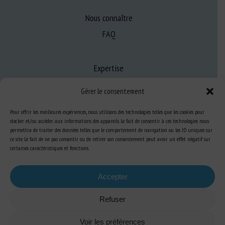
Nous connaître
FAQ
Expertise
S’informer sur le BEA
Gérer le consentement
Se former au BEA
Pour offrir les meilleures expériences, nous utilisons des technologies telles que les cookies pour
stocker et/ou accéder aux informations des appareils. Le fait de consentir à ces technologies nous
permettra de traiter des données telles que le comportement de navigation ou les ID uniques sur
Ressources
ce site. Le fait de ne pas consentir ou de retirer son consentement peut avoir un effet négatif sur
certaines caractéristiques et fonctions.
S’abonner aux actualités
Accepter
Refuser
Plan du site
-
Mentions Légales
-
Confidentialité
-
Cookies
-
Accessibilité
-
Voir les préférences