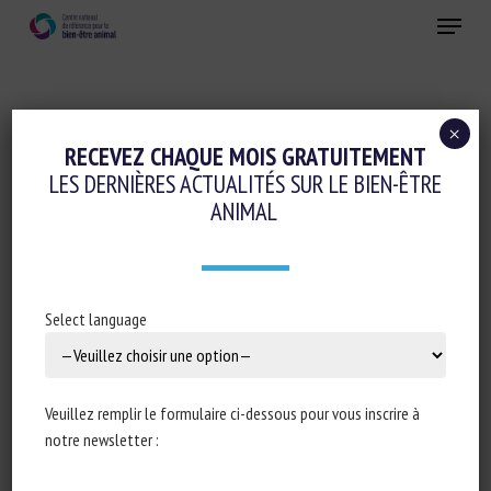
Skip
Menu
to
main
Fermer
content
×
Cognition-émotions
RECEVEZ CHAQUE MOIS GRATUITEMENT
LES DERNIÈRES ACTUALITÉS SUR LE BIEN-ÊTRE
RATS CAN ‘IMAGINE’ PLACES THEY’VE
ANIMAL
PREVIOUSLY VISITED
2 novembre 2023
Select language
Type de document : actualité publiée dans
Science
Veuillez remplir le formulaire ci-dessous pour vous inscrire à
notre newsletter :
Auteur : Catherine Offord