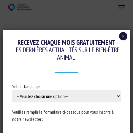
Skip
Menu
to
main
Fermer
content
×
Conduite d'élevage et relations humain-animal
RECEVEZ CHAQUE MOIS GRATUITEMENT
LES DERNIÈRES ACTUALITÉS SUR LE BIEN-ÊTRE
Réglementation
ANIMAL
PARLEMENT EUROPÉEN : RÉPONSE
ÉCRITE À LA QUESTION E-002772/23 : EU
LEGISLATION ON USE OF HAZARDOUS
Select language
SUBSTANCES IN ELECTRICAL EQUIPMENT:
CONSEQUENCES FOR ANIMAL WELFARE
AND BIODIVERSITY CONSERVATION
Veuillez remplir le formulaire ci-dessous pour vous inscrire à
notre newsletter :
13 novembre 2023