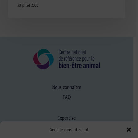
30 juillet 2026
Nous connaître
FAQ
Expertise
S’informer sur le BEA
Gérer le consentement
Se former au BEA