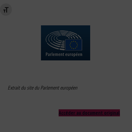
Changer la taille de la police
Extrait du site du Parlement européen
Accéder au document original