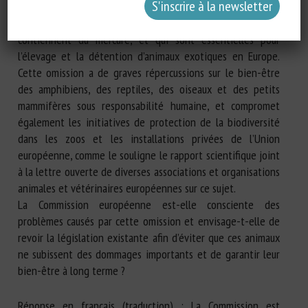
« produits à usage spécial », tels que les lampes spot
chauffantes, qui émettent des rayonnements UV-A/B et
contiennent du mercure, et qui sont essentielles pour
l’élevage et la détention d’animaux exotiques en Europe.
Cette omission a de graves répercussions sur le bien-être
des amphibiens, des reptiles, des oiseaux et des petits
mammifères sous responsabilité humaine, et compromet
également les initiatives de protection de la biodiversité
dans les zoos et les installations privées de l’Union
européenne, comme le souligne le rapport scientifique joint
à la lettre ouverte de diverses associations et organisations
animales et vétérinaires européennes sur ce sujet.
La Commission européenne est-elle consciente des
problèmes causés par cette omission et envisage-t-elle de
revoir la législation existante afin d’éviter que ces animaux
ne subissent des dommages importants et de garantir leur
bien-être à long terme ?
Réponse en français (traduction) : La Commission est