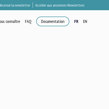
Recevoir la newsletter
Accéder aux anciennes Newsletters
ous connaître
FAQ
Documentation
FR
EN
×
T