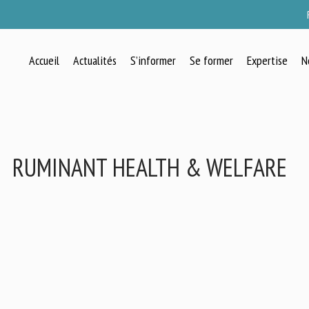
Accueil
Actualités
S’informer
Se former
Expertise
N
RUMINANT HEALTH & WELFARE
RECEVEZ CHAQUE MOIS GRATUITEMEN
LES DERNIÈRES ACTUALITÉS SUR LE
BIEN-ÊTRE ANIMAL
lect language