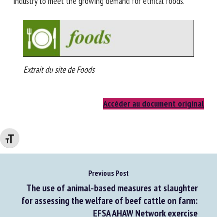
Pakistan. These disparities underscore the need for
standardization and harmonization in the halal food
industry to meet the growing demand for ethical foods.
Extrait du site de Foods
Accéder au document original
Changer la taille de la police
Previous Post
The use of animal‐based measures at slaughter