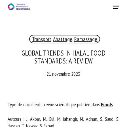
Skip
Menu
to
main
Fermer
content
×
Transport, Abattage, Ramassage
RECEVEZ CHAQUE MOIS GRATUITEMENT
LES DERNIÈRES ACTUALITÉS SUR LE BIEN-ÊTRE
GLOBAL TRENDS IN HALAL FOOD
ANIMAL
STANDARDS: A REVIEW
21 novembre 2023
Select language
Type de document : revue scientifique publiée dans
Foods
Veuillez remplir le formulaire ci-dessous pour vous inscrire à
notre newsletter :
Auteurs : J. Akbar, M. Gul, M. Jahangir, M. Adnan, S. Saud, S.
Hassan, T. Nawaz, S. Fahad