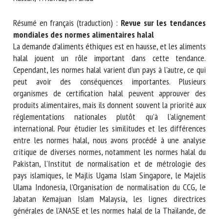
Nom *
Résumé en français (traduction) :
Revue sur les tendances
mondiales des normes alimentaires halal
Prénom *
La demande d’aliments éthiques est en hausse, et les
aliments halal jouent un rôle important dans cette
tendance. Cependant, les normes halal varient d’un pays à
l’autre, ce qui peut avoir des conséquences importantes.
Organisme *
Plusieurs organismes de certification halal peuvent
approuver des produits alimentaires, mais ils donnent
souvent la priorité aux réglementations nationales plutôt
E-mail *
qu’à l’alignement international. Pour étudier les similitudes
et les différences entre les normes halal, nous avons
procédé à une analyse critique de diverses normes,
En soumettant ce formulaire, j'accepte que les
notamment les normes halal du Pakistan, l’Institut de
informations saisies soient utilisées dans le cadre de la
normalisation et de métrologie des pays islamiques, le
relation avec le CNR BEA. *
Majlis Ugama Islam Singapore, le Majelis Ulama Indonesia,
l’Organisation de normalisation du CCG, le Jabatan Kemajuan
Les champs suivis de * sont obligatoires
Islam Malaysia, les lignes directrices générales de l’ANASE