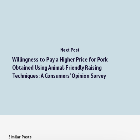
for assessing the welfare of beef cattle on farm:
EFSA AHAW Network exercise
Next Post
Willingness to Pay a Higher Price for Pork
Obtained Using Animal-Friendly Raising
Techniques: A Consumers’ Opinion Survey