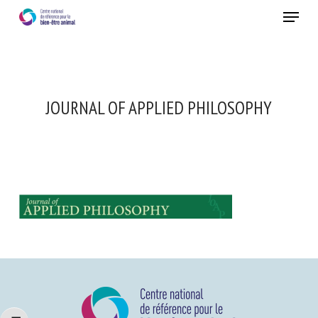
Skip
Menu
to
main
Fermer
content
JOURNAL OF APPLIED PHILOSOPHY