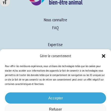
Changer la taille de la police
Nous connaître
FAQ
Expertise
S’informer sur le BEA
Gérer le consentement
Se former au BEA
Pour offrir les meilleures expériences, nous utilisons des technologies telles que les cookies pour
stocker et/ou accéder aux informations des appareils. Le fait de consentir à ces technologies nous
permettra de traiter des données telles que le comportement de navigation ou les ID uniques sur
Ressources
ce site. Le fait de ne pas consentir ou de retirer son consentement peut avoir un effet négatif sur
certaines caractéristiques et fonctions.
S’abonner aux actualités
Accepter
Refuser