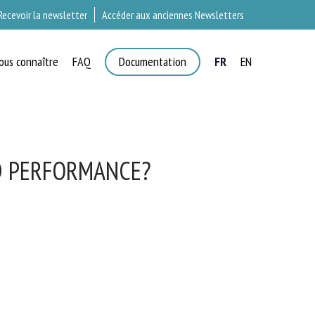
Recevoir la newsletter
Accéder aux anciennes Newsletters
ous connaître
FAQ
Documentation
FR
EN
T
D PERFORMANCE?