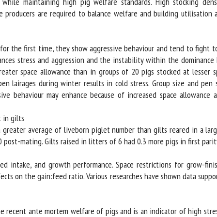
while maintaining high pig welfare standards. High stocking densi
producers are required to balance welfare and building utilisation a
r the first time, they show aggressive behaviour and tend to fight to
ances stress and aggression and the instability within the dominance 
reater space allowance than in groups of 20 pigs stocked at lesser s
en lairages during winter results in cold stress. Group size and pen s
essive behaviour may enhance because of increased space allowance a
n gilts
greater average of liveborn piglet number than gilts reared in a larger
st-mating. Gilts raised in litters of 6 had 0.3 more pigs in first parity 
d intake, and growth performance. Space restrictions for grow-finis
ects on the gain:feed ratio. Various researches have shown data suppor
 recent ante mortem welfare of pigs and is an indicator of high stress 