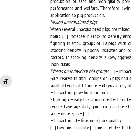
production of safe and high-quality pork 
performance and welfare. Therefore, swine 
application to pig production.
Mixing unacquainted pigs
When several unacquainted pigs are mixed fo
hours. […] Increase in stocking density enh
fighting in small groups of 10 pigs with g
stocking density in poorly insulated and op
factors. If stocking density is low, aggr
individuals.
Effects on individual pig groups
[…]– Impact i
Gilts reared in small groups of 6 pigs had a 
Changer la taille de la police
small litters had 1.1 more embryos at day 30 po
– Impact in grow-finishing pigs
Stocking density has a major effect on fee
reduced average daily gain, and variable eff
some more space […].
– Impact in late finishing/ pork quality
[…] Low meat quality […] meat relates to the