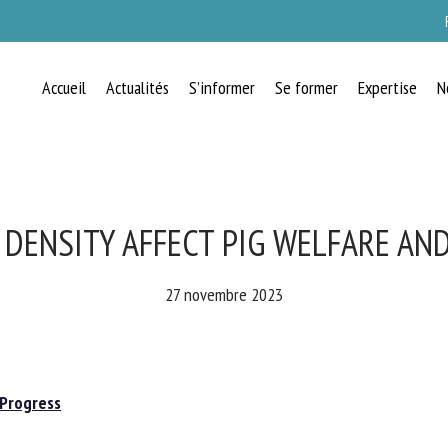
Accueil
Actualités
S’informer
Se former
Expertise
N
RECEVEZ CHAQUE MOIS GRATUITEMEN
LES DERNIÈRES ACTUALITÉS SUR LE
BIEN-ÊTRE ANIMAL
DENSITY AFFECT PIG WELFARE AN
27 novembre 2023
lect language
Progress
uillez remplir le formulaire ci-dessous pour vous inscrire à notre newsletter :