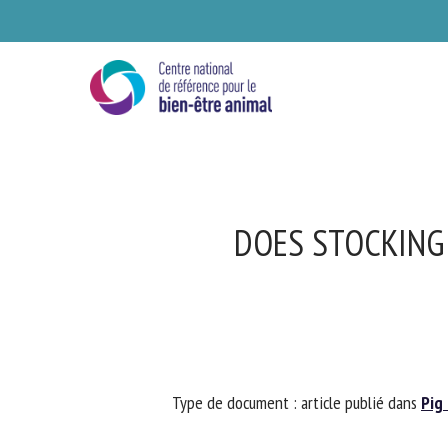
Skip
to
main
content
DOES STOCKING 
Se
Type de document : article publié dans
Pig 
Ve