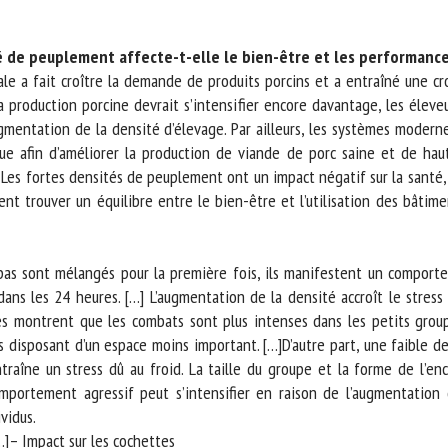
m *
Prénom
*
 de peuplement affecte-t-elle le bien-être et les performances
e a fait croître la demande de produits porcins et a entraîné une croi
production porcine devrait s’intensifier encore davantage, les éleveu
ganisme
E-mail *
gmentation de la densité d’élevage. Par ailleurs, les systèmes modern
que afin d’améliorer la production de viande de porc saine et de ha
En soumettant ce formulaire, j'accepte que les informations saisies soient
es fortes densités de peuplement ont un impact négatif sur la santé, l
ilisées dans le cadre de la relation avec le CNR BEA. *
t trouver un équilibre entre le bien-être et l’utilisation des bâtimen
s champs suivis de * sont obligatoires
pas sont mélangés pour la première fois, ils manifestent un comporte
 les 24 heures. […] L’augmentation de la densité accroît le stress et l
s montrent que les combats sont plus intenses dans les petits group
disposant d’un espace moins important. […]D’autre part, une faible d
raîne un stress dû au froid. La taille du groupe et la forme de l’en
mportement agressif peut s’intensifier en raison de l’augmentation d
idus.
– Impact sur les cochettes