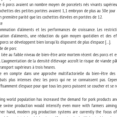
 6 porcs avaient un nombre moyen de porcelets nés vivants supérieur
ochettes des petites portées avaient 1,1 embryon de plus au 30e jour a
 première parité que les cochettes élevées en portées de 12.
e
mation d’aliments et les performances de croissance. Les restricti
ion d’aliments, une réduction du gain moyen quotidien et des effet
orcs se développent bien lorsqu’ils disposent de plus d’espace […].
de de porc
 liée au faible niveau de bien-être ante mortem récent des porcs et es
 L’augmentation de la densité d’élevage accroît le risque de viande pâl
nsport supérieurs à trois heures.
 en compte dans une approche multifactorielle du bien-être des p
ats plus intenses chez les porcs qui ne se connaissent pas. Cepen
isamment d’espace pour que tous les porcs puissent se coucher et se re
wing world population has increased the demand for pork products and
the swine production would intensify even more with farmers aiming 
er hand, modern pig production systems are currently the focus of 