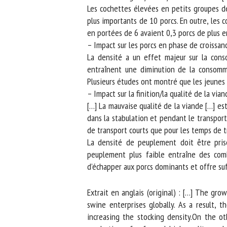
Les cochettes élevées en petits groupes de
plus importants de 10 porcs. En outre, les c
en portées de 6 avaient 0,3 porcs de plus en
– Impact sur les porcs en phase de croissanc
La densité a un effet majeur sur la consom
entraînent une diminution de la consommat
Plusieurs études ont montré que les jeunes p
– Impact sur la finition/la qualité de la vian
[…] La mauvaise qualité de la viande […] est
dans la stabulation et pendant le transport.
de transport courts que pour les temps de tra
La densité de peuplement doit être prise
peuplement plus faible entraîne des comb
d’échapper aux porcs dominants et offre suff
Extrait en anglais (original) : […] The gro
swine enterprises globally. As a result, 
increasing the stocking density.On the oth