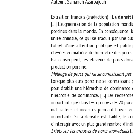
Auteur : Samaneh Azarpajouh
No
Extrait en français (traduction) :
La densité
[…] L’augmentation de la population mondial
porcines dans le monde. En conséquence, la 
Or
unité animale, ce qui se traduit par une au
*
l’objet d’une attention publique et politi
élevées en matière de bien-être des porcs. L
ut
Par conséquent, les éleveurs de porcs doiven
production porcine.
Le
Mélange de porcs qui ne se connaissent pas
Lorsque plusieurs porcs ne se connaissant 
pour établir une hiérarchie de dominance dans
hiérarchie de dominance. […] Les recherche
important que dans les groupes de 20 porcs 
mal isolées et ouvertes pendant l’hiver ent
importants. Si la densité est faible, le co
d’interagir avec un plus grand nombre d’indiv
Effets sur les groupes de porcs individuels
[…]