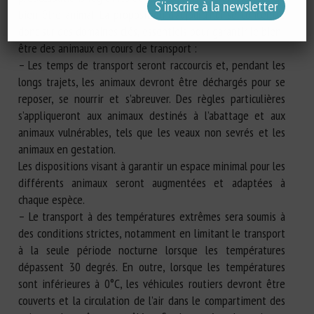
bien-être animal. La proposition d’aujourd’hui se concentre
donc sur des domaines clés, essentiels pour garantir le bien-
être des animaux en cours de transport :
– Les temps de transport seront raccourcis et, pendant les
longs trajets, les animaux devront être déchargés pour se
reposer, se nourrir et s’abreuver. Des règles particulières
s’appliqueront aux animaux destinés à l’abattage et aux
animaux vulnérables, tels que les veaux non sevrés et les
animaux en gestation.
Les dispositions visant à garantir un espace minimal pour les
différents animaux seront augmentées et adaptées à
chaque espèce.
– Le transport à des températures extrêmes sera soumis à
des conditions strictes, notamment en limitant le transport
à la seule période nocturne lorsque les températures
dépassent 30 degrés. En outre, lorsque les températures
sont inférieures à 0°C, les véhicules routiers devront être
couverts et la circulation de l’air dans le compartiment des