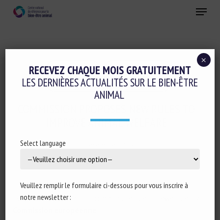
Skip
Menu
to
main
Fermer
content
×
One Welfare
Réglementation
RECEVEZ CHAQUE MOIS GRATUITEMENT
LES DERNIÈRES ACTUALITÉS SUR LE BIEN-ÊTRE
Transport, Abattage, Ramassage
ANIMAL
COMMISSION PROPOSES NEW RULES TO
IMPROVE ANIMAL WELFARE
Select language
7 décembre 2023
Veuillez remplir le formulaire ci-dessous pour vous inscrire à
notre newsletter :
Type de document : communiqué de presse de la
Commission européenne