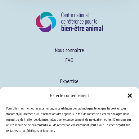
Nous connaître
FAQ
Expertise
S’informer sur le BEA
Gérer le consentement
Se former au BEA
Pour offrir les meilleures expériences, nous utilisons des technologies telles que les cookies pour
stocker et/ou accéder aux informations des appareils. Le fait de consentir à ces technologies nous
permettra de traiter des données telles que le comportement de navigation ou les ID uniques sur
Ressources
ce site. Le fait de ne pas consentir ou de retirer son consentement peut avoir un effet négatif sur
certaines caractéristiques et fonctions.