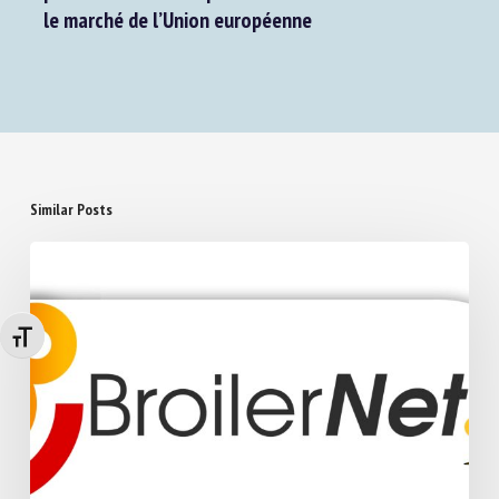
le marché de l’Union européenne
Similar Posts
Changer la taille de la police