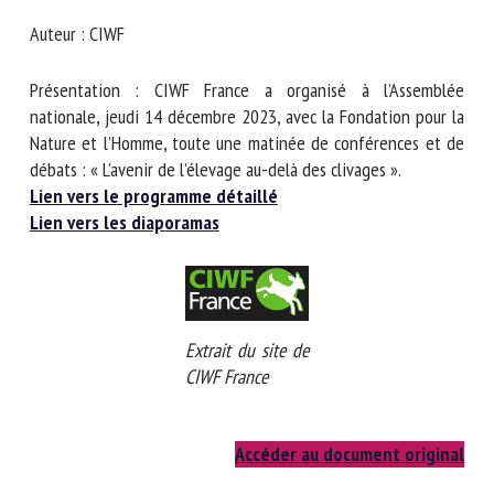
Nom *
Auteur : CIWF
Présentation : CIWF France a organisé à l’Assemblée
Prénom *
nationale, jeudi 14 décembre 2023, avec la Fondation pour
la Nature et l’Homme, toute une matinée de conférences et
de débats : « L’avenir de l’élevage au-delà des clivages ».
Organisme *
Lien vers le programme détaillé
Lien vers les diaporamas
E-mail *
En soumettant ce formulaire, j'accepte que les
Extrait du site de
informations saisies soient utilisées dans le cadre de la
CIWF France
relation avec le CNR BEA. *
Les champs suivis de * sont obligatoires
Accéder au document original