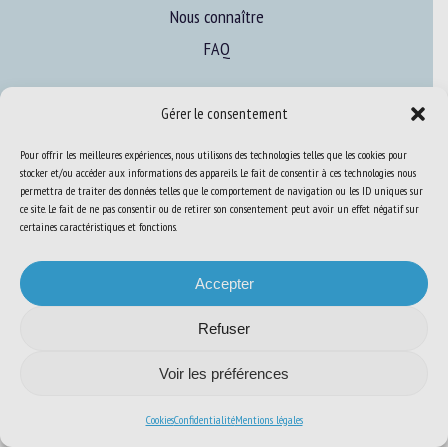
Nous connaître
FAQ
Gérer le consentement
Expertise
S’informer sur le BEA
Pour offrir les meilleures expériences, nous utilisons des technologies telles que les cookies pour
stocker et/ou accéder aux informations des appareils. Le fait de consentir à ces technologies nous
Se former au BEA
permettra de traiter des données telles que le comportement de navigation ou les ID uniques sur
ce site. Le fait de ne pas consentir ou de retirer son consentement peut avoir un effet négatif sur
certaines caractéristiques et fonctions.
Ressources
Accepter
S’abonner aux actualités
Refuser
Voir les préférences
Plan du site
-
Mentions Légales
-
Confidentialité
-
Cookies
-
Accessibilité
-
Cookies
Confidentialité
Mentions légales
Conception et réalisation
Numéria Communication