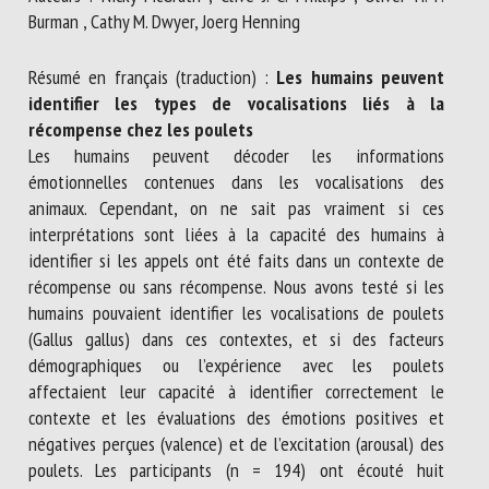
Nom *
Burman , Cathy M. Dwyer, Joerg Henning
Résumé en français (traduction) :
Les humains peuvent
Prénom *
identifier les types de vocalisations liés à la
récompense chez les poulets
Les humains peuvent décoder les informations
émotionnelles contenues dans les vocalisations des
Organisme *
animaux. Cependant, on ne sait pas vraiment si ces
interprétations sont liées à la capacité des humains à
identifier si les appels ont été faits dans un contexte de
E-mail *
récompense ou sans récompense. Nous avons testé si les
humains pouvaient identifier les vocalisations de poulets
(Gallus gallus) dans ces contextes, et si des facteurs
En soumettant ce formulaire, j'accepte que les
démographiques ou l’expérience avec les poulets
informations saisies soient utilisées dans le cadre de la
affectaient leur capacité à identifier correctement le
relation avec le CNR BEA. *
contexte et les évaluations des émotions positives et
négatives perçues (valence) et de l’excitation (arousal) des
Les champs suivis de * sont obligatoires
poulets. Les participants (n = 194) ont écouté huit