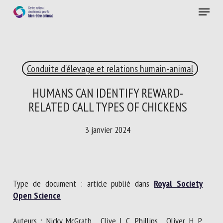
Skip
Menu
to
main
Fermer
content
×
Conduite d'élevage et relations humain-animal
RECEVEZ CHAQUE MOIS GRATUITEMENT
LES DERNIÈRES ACTUALITÉS SUR LE BIEN-ÊTRE
HUMANS CAN IDENTIFY REWARD-
ANIMAL
RELATED CALL TYPES OF CHICKENS
3 janvier 2024
Select language
Type de document : article publié dans
Royal Society
Veuillez remplir le formulaire ci-dessous pour vous inscrire à
Open Science
notre newsletter :
Auteurs : Nicky McGrath , Clive J. C. Phillips , Oliver H. P.