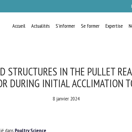
Accueil
Actualités
S’informer
Se former
Expertise
N
RECEVEZ CHAQUE MOIS GRATUITEMEN
LES DERNIÈRES ACTUALITÉS SUR LE
BIEN-ÊTRE ANIMAL
D STRUCTURES IN THE PULLET RE
R DURING INITIAL ACCLIMATION TO
lect language
8 janvier 2024
uillez remplir le formulaire ci-dessous pour vous inscrire à notre newsletter :
ié dans
Poultry Science