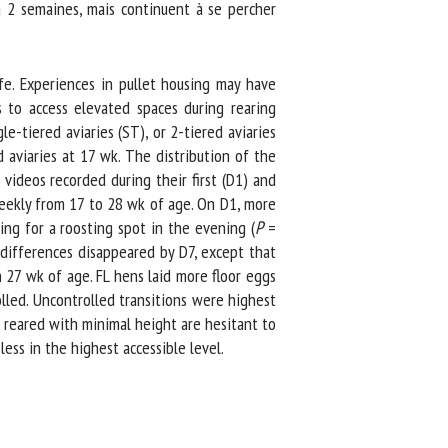
à 2 semaines, mais continuent à se percher
fe. Experiences in pullet housing may have
o access elevated spaces during rearing
-tiered aviaries (ST), or 2-tiered aviaries
viaries at 17 wk. The distribution of the
ideos recorded during their first (D1) and
eekly from 17 to 28 wk of age. On D1, more
g for a roosting spot in the evening (
P
=
ifferences disappeared by D7, except that
7 wk of age. FL hens laid more floor eggs
lled. Uncontrolled transitions were highest
reared with minimal height are hesitant to
ss in the highest accessible level.