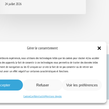
24 juillet 2026
Gérer le consentement
eilleures expériences, nous utilisons des technologies telles que les cookies pour stocker et/ou accéder
 des appareils. Le fait de consentir à ces technologies nous permettra de traiter des données telles
ent de navigation ou les ID uniques sur ce site. Le fait de ne pas consentir ou de retirer son
Ressources
t avoir un effet négatif sur certaines caractéristiques et fonctions.
S’abonner aux actualités
cepter
Refuser
Voir les préférences
Cookies
Confidentialité
Mentions légales
a Communication