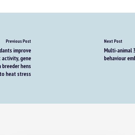
Previous Post
Next Post
dants improve
Multi-animal 3D
ctivity, gene
behaviour emb
n breeder hens
o heat stress