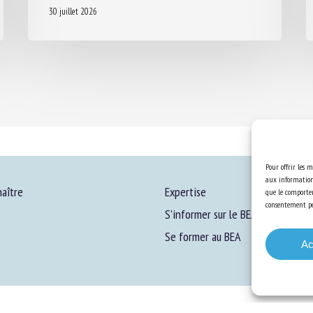
30 juillet 2026
Pour offrir les m
aux informations
aître
Expertise
que le comportem
consentement peu
S’informer sur le BEA
Se former au BEA
Ac
ons Légales
-
Confidentialité
-
Cookies
-
Accessibilité
- Conception et réalisation
Numéri