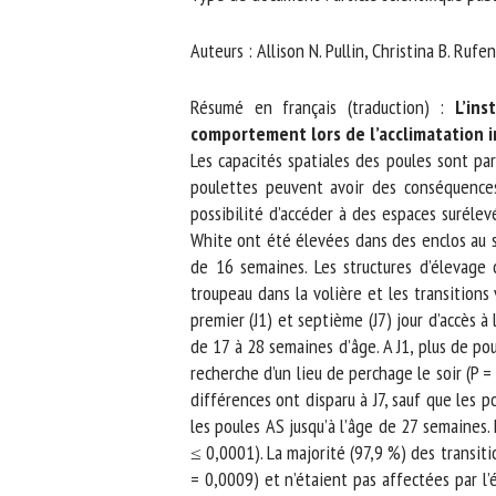
No
Auteurs : Allison N. Pullin, Christina B. Rufen
Résumé en français (traduction) :
L’ins
Or
comportement lors de l’acclimatation in
*
Les capacités spatiales des poules sont par
poulettes peuvent avoir des conséquences 
possibilité d’accéder à des espaces surélevés
ut
White ont été élevées dans des enclos au sol
de 16 semaines. Les structures d’élevage o
Le
troupeau dans la volière et les transitions 
premier (J1) et septième (J7) jour d’accès à 
de 17 à 28 semaines d’âge. A J1, plus de poule
recherche d’un lieu de perchage le soir (P =
différences ont disparu à J7, sauf que les po
les poules AS jusqu’à l’âge de 27 semaines.
≤ 0,0001). La majorité (97,9 %) des transitio
= 0,0009) et n’étaient pas affectées par l’él