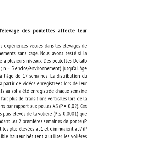
’élevage des poulettes affecte leur
s expériences vécues dans les élevages de
ments sans cage. Nous avons testé si la
e à plusieurs niveaux. Des poulettes Dekalb
; n = 5 enclos/environnement) jusqu’à l’âge
 l’âge de 17 semaines. La distribution du
 partir de vidéos enregistrées lors de leur
ufs au sol a été enregistrée chaque semaine
it plus de transitions verticales lors de la
s par rapport aux poules AS (P = 0,02). Ces
 plus élevés de la volière (P ≤ 0,0001) que
ndant les 2 premières semaines de ponte (P
les plus élevées à J1 et diminuaient à J7 (P
le hauteur hésitent à utiliser les volières