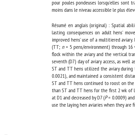
pour poules pondeuses lorsqu’elles sont tra
moins dans le niveau accessible le plus élevé
Résumé en anglais (original) : Spatial abili
lasting consequences on adult hens’ movem
improved hens’ use of a multitiered aviary. F
(TT;
n
= 5 pens/environment) through 16 wk 
flock within the aviary and the vertical tra
seventh (D7) day of aviary access, as well a
ST and TT hens utilized the aviary during t
0.0021), and maintained a consistent distan
ST and TT hens continued to roost on the h
than ST and TT hens for the first 2 wk of la
at D1 and decreased by D7 (
P
= 0.0009) and w
use the laying hen aviaries when they are fir