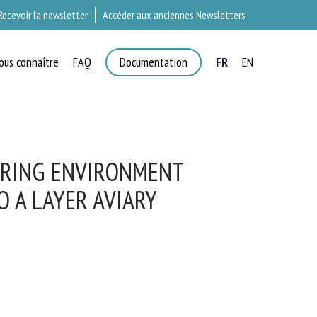
Recevoir la newsletter
Accéder aux anciennes Newsletters
ous connaître
FAQ
Documentation
FR
EN
×
T
ARING ENVIRONMENT
 A LAYER AVIARY