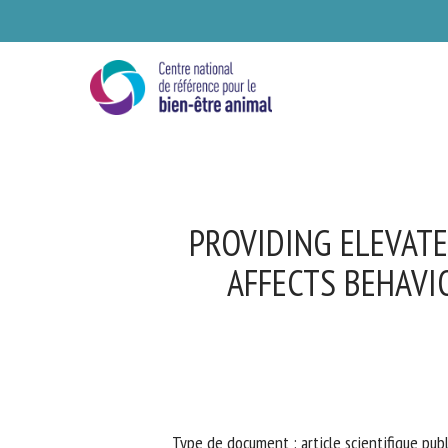
Skip
to
main
content
PROVIDING ELEVATE
AFFECTS BEHAVIO
Se
Ve
Type de document : article scientifique publ