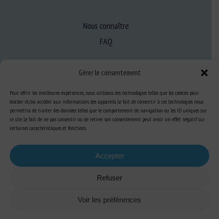
Nous connaître
FAQ
Gérer le consentement
Expertise
S’informer sur le BEA
Pour offrir les meilleures expériences, nous utilisons des technologies telles que les cookies pour
stocker et/ou accéder aux informations des appareils. Le fait de consentir à ces technologies nous
Se former au BEA
permettra de traiter des données telles que le comportement de navigation ou les ID uniques sur
ce site. Le fait de ne pas consentir ou de retirer son consentement peut avoir un effet négatif sur
certaines caractéristiques et fonctions.
Ressources
Accepter
S’abonner aux actualités
Refuser
Voir les préférences