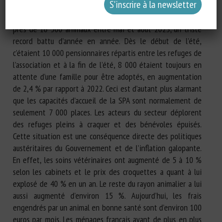
France, la championne d’Europe des abandons. En effet, la
Société protectrice des animaux (SPA) indique avoir accueilli
près de 16 500 animaux entre mai et août 2023, un triste
record battu d’année en année. Dès le début de l’été,
c’étaient 10 000 pensionnaires répartis entre les refuges de
l’association et à la fin de l’été, 8 000 étaient toujours en
attente d’une famille pour être adoptés, en augmentation
de 2,4 % par rapport à 2022. Ceci est d’autant plus alarmant
que les capacités d’accueil de la SPA sont normalement de
seulement 7 000 places. Les acteurs du secteur déplorent
des refuges pleins à craquer et des bénévoles épuisés.
Cette situation est une conséquence directe des politiques
austéritaires du Gouvernement et de l’inflation galopante.
En effet, les soins vétérinaires ont augmenté de 5 à 10 %
selon les cabinets et le prix des croquettes a quant à lui
explosé de 40 % en un an. Le reste du rayon animalier a lui
aussi augmenté d’environ 15 %. Aujourd’hui, les frais
engendrés par un animal en bonne santé sont d’environ 100
euros par mois. Les ménages français ayant de plus en plus