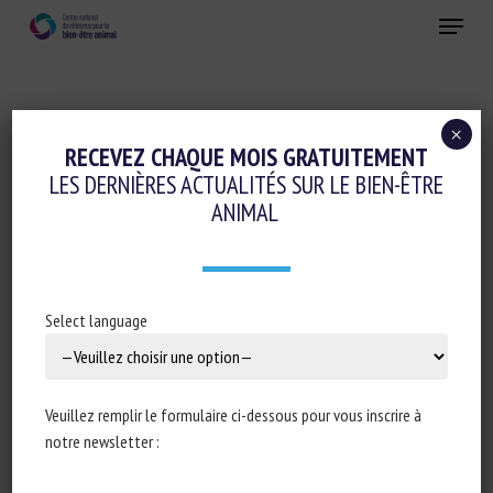
Skip
Menu
to
main
Fermer
content
×
Réglementation
RECEVEZ CHAQUE MOIS GRATUITEMENT
LES DERNIÈRES ACTUALITÉS SUR LE BIEN-ÊTRE
ASSEMBLÉE NATIONALE : RÉPONSE
ANIMAL
ÉCRITE À LA QUESTION N°11681 :
ABANDONS D’ANIMAUX EN FRANCE
30 janvier 2024
Select language
Veuillez remplir le formulaire ci-dessous pour vous inscrire à
Type de document : réponse à la question parlementaire
notre newsletter :
11681 publiée au
Journal officiel de la République
française