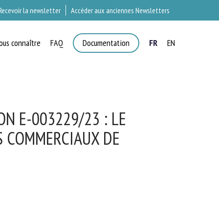
Recevoir la newsletter
Accéder aux anciennes Newsletters
ous connaître
FAQ
Documentation
FR
EN
×
T
N E-003229/23 : LE
 COMMERCIAUX DE