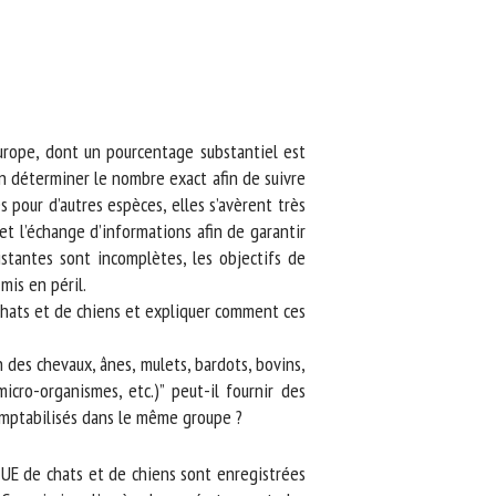
rope, dont un pourcentage substantiel est
n déterminer le nombre exact afin de suivre
pour d’autres espèces, elles s’avèrent très
et l’échange d’informations afin de garantir
tantes sont incomplètes, les objectifs de
is en péril.
chats et de chiens et expliquer comment ces
es chevaux, ânes, mulets, bardots, bovins,
icro-organismes, etc.)” peut-il fournir des
omptabilisés dans le même groupe ?
E de chats et de chiens sont enregistrées