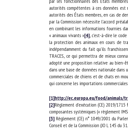
par les fonctionnaires des États membres
autorités compétentes à ces données est ré
autorités des États membres, en cas de de
par la Commission nécessite l’accord préal
en combinant les informations fournies dans
« animaux vivants »
[4]
, c’est-à-dire le code
la protection des animaux en cours de tra
indépendamment du fait qu’ils franchissent
TRACES, ce qui permettra de mieux connaît
adopté une proposition relative au bien-êtr
dans une base de données nationale dans un d
commerciales de chiens et de chats en mouv
qui concerne les importations commerciales.
[1]
http://ec.europa.eu/food/animals/tr
[2]
Règlement d’exécution (CE) 2019/1715 fix
composantes systémiques (« règlement IMSOC 
[3]
Règlement (CE) n° 1049/2001 du Parlemen
Conseil et de la Commission (JO L 145 du 31.5