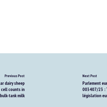
Previous Post
Next Post
r dairy sheep
Parlement euro
ell counts in
003407/23 : Te
ulk-tank milk
législation eu