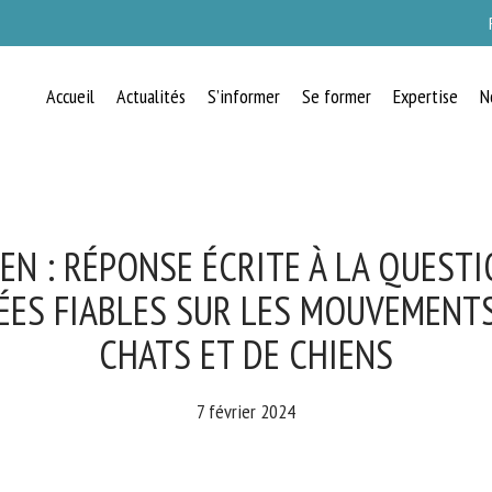
Accueil
Actualités
S’informer
Se former
Expertise
N
RECEVEZ CHAQUE MOIS GRATUITEMEN
LES DERNIÈRES ACTUALITÉS SUR LE
BIEN-ÊTRE ANIMAL
 : RÉPONSE ÉCRITE À LA QUESTIO
ES FIABLES SUR LES MOUVEMENTS
CHATS ET DE CHIENS
lect language
7 février 2024
uillez remplir le formulaire ci-dessous pour vous inscrire à notre newsletter :