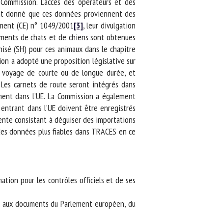
ommission. L’accès des opérateurs et des
t donné que ces données proviennent des
ment (CE) n° 1049/2001
[3]
, leur divulgation
ments de chats et de chiens sont obtenues
isé (SH) pour ces animaux dans le chapitre
on a adopté une proposition législative sur
un voyage de courte ou de longue durée, et
Les carnets de route seront intégrés dans
ent dans l’UE. La Commission a également
 entrant dans l’UE doivent être enregistrés
nte consistant à déguiser des importations
es données plus fiables dans TRACES en ce
ion pour les contrôles officiels et de ses
 aux documents du Parlement européen, du