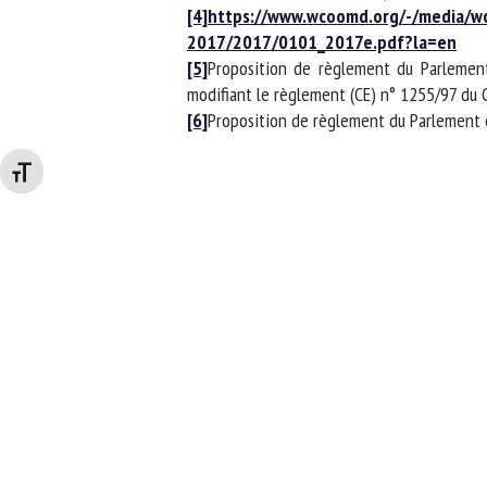
[4]
https://www.wcoomd.org/-/media/wco
2017/2017/0101_2017e.pdf?la=en
[5]
Proposition de règlement du Parlement 
modifiant le règlement (CE) n° 1255/97 du C
[6]
Proposition de règlement du Parlement eur
Changer la taille de la police
Extrait du site