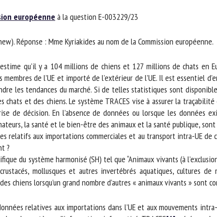
m *
Prénom
ion européenne
à la question E-003229/23
*
enew). Réponse : Mme Kyriakides au nom de la Commission européenne.
ganisme
E-mail *
time qu’il y a 104 millions de chiens et 127 millions de chats en Eu
embres de l’UE et importé de l’extérieur de l’UE. Il est essentiel d’e
En soumettant ce formulaire, j'accepte que les informations saisies soient
e les tendances du marché. Si de telles statistiques sont disponibles 
ilisées dans le cadre de la relation avec le CNR BEA. *
es chats et des chiens. Le système TRACES vise à assurer la traçabilité 
ise de décision. En l’absence de données ou lorsque les données exis
s champs suivis de * sont obligatoires
eurs, la santé et le bien-être des animaux et la santé publique, sont m
res relatifs aux importations commerciales et au transport intra-UE de 
 ?
ue du système harmonisé (SH) tel que “Animaux vivants (à l’exclusion d
, crustacés, mollusques et autres invertébrés aquatiques, cultures de m
t des chiens lorsqu’un grand nombre d’autres « animaux vivants » sont c
nnées relatives aux importations dans l’UE et aux mouvements intra-U