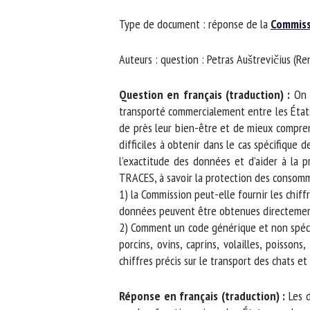
No
Type de document : réponse de la
Commiss
Auteurs : question : Petras Auštrevičius (R
Or
*
Question en français (traduction) :
On es
transporté commercialement entre les États m
de près leur bien-être et de mieux comprendr
ut
difficiles à obtenir dans le cas spécifique d
l’exactitude des données et d’aider à la pr
Le
TRACES, à savoir la protection des consommat
1) la Commission peut-elle fournir les chiff
données peuvent être obtenues directement
2) Comment un code générique et non spécifiq
porcins, ovins, caprins, volailles, poissons
chiffres précis sur le transport des chats e
Réponse en français (traduction) :
Les do