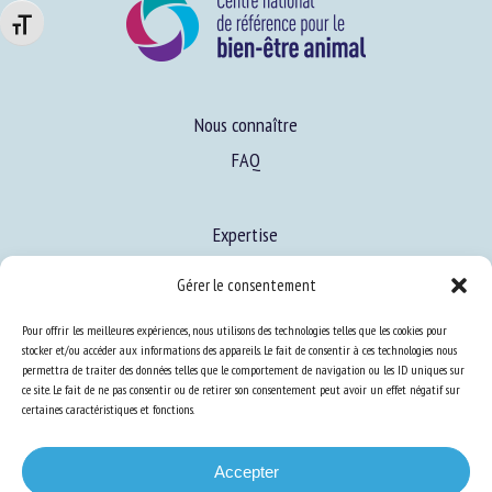
Changer la taille de la police
Nous connaître
FAQ
Expertise
S’informer sur le BEA
Gérer le consentement
Se former au BEA
Pour offrir les meilleures expériences, nous utilisons des technologies telles que les cookies pour
stocker et/ou accéder aux informations des appareils. Le fait de consentir à ces technologies nous
permettra de traiter des données telles que le comportement de navigation ou les ID uniques sur
Ressources
ce site. Le fait de ne pas consentir ou de retirer son consentement peut avoir un effet négatif sur
certaines caractéristiques et fonctions.
S’abonner aux actualités
Accepter