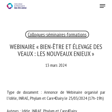
Skip
Menu
to
main
Fermer
content
×
Colloques-séminaires-formations
RECEVEZ CHAQUE MOIS GRATUITEMENT
LES DERNIÈRES ACTUALITÉS SUR LE BIEN-ÊTRE
WEBINAIRE « BIEN-ÊTRE ET ÉLEVAGE DES
ANIMAL
VEAUX : LES NOUVEAUX ENJEUX »
13 mars 2024
Select language
Type de document : Annonce de Webinaire organisé par
Veuillez remplir le formulaire ci-dessous pour vous inscrire à
l’Idèle, INRAE, Phylum et Care4Dairy le 25/03/2024 (17h-
notre newsletter :
19h)