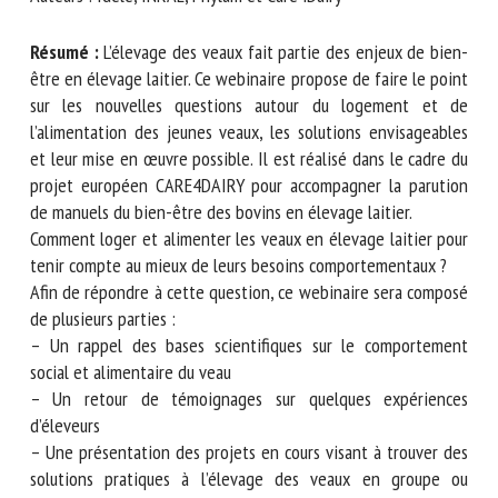
Nom *
Auteurs : Idèle, INRAE, Phylum et Care4Dairy
Résumé :
L’élevage des veaux fait partie des enjeux de
Prénom *
bien-être en élevage laitier. Ce webinaire propose de faire
le point sur les nouvelles questions autour du logement et
de l’alimentation des jeunes veaux, les solutions
envisageables et leur mise en œuvre possible. Il est réalisé
Organisme *
dans le cadre du projet européen CARE4DAIRY pour
accompagner la parution de manuels du bien-être des
bovins en élevage laitier.
E-mail *
Comment loger et alimenter les veaux en élevage laitier
pour tenir compte au mieux de leurs besoins
comportementaux ?
En soumettant ce formulaire, j'accepte que les
Afin de répondre à cette question, ce webinaire sera
informations saisies soient utilisées dans le cadre de la
composé de plusieurs parties :
relation avec le CNR BEA. *
– Un rappel des bases scientifiques sur le comportement
social et alimentaire du veau
Les champs suivis de * sont obligatoires
– Un retour de témoignages sur quelques expériences