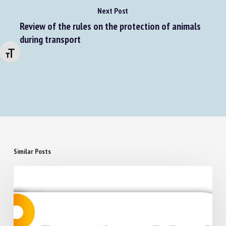
Changer la taille de la police
Next Post
Review of the rules on the protection of animals
during transport
Similar Posts