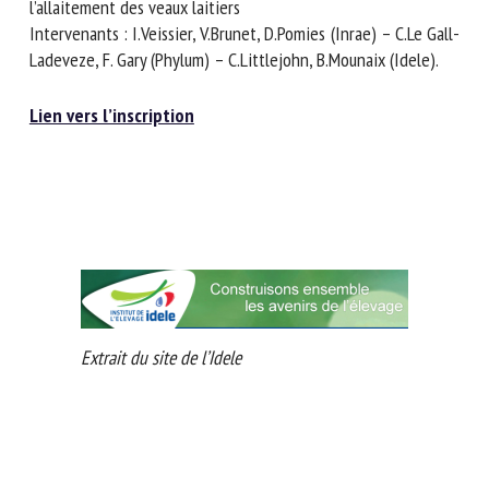
d’éleveurs
– Une présentation des projets en cours visant à trouver
des solutions pratiques à l’élevage des veaux en groupe ou
l’allaitement des veaux laitiers
Intervenants : I.Veissier, V.Brunet, D.Pomies (Inrae) – C.Le
Gall-Ladeveze, F. Gary (Phylum) – C.Littlejohn,
B.Mounaix (Idele).
Lien vers l’inscription
Extrait du site de l’Idele