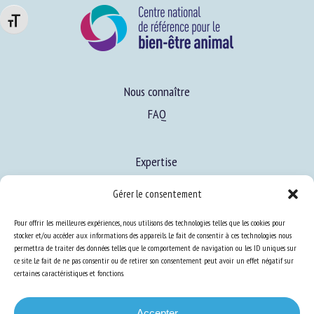
Changer la taille de la police
Nous connaître
FAQ
Expertise
S’informer sur le BEA
Gérer le consentement
Se former au BEA
Pour offrir les meilleures expériences, nous utilisons des technologies telles que les cookies pour
stocker et/ou accéder aux informations des appareils. Le fait de consentir à ces technologies nous
permettra de traiter des données telles que le comportement de navigation ou les ID uniques sur
Ressources
ce site. Le fait de ne pas consentir ou de retirer son consentement peut avoir un effet négatif sur
certaines caractéristiques et fonctions.
S’abonner aux actualités
Accepter