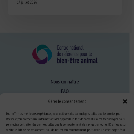
17 juillet 2026
Nous connaître
FAQ
Gérer le consentement
Expertise
Pour offrir les meilleures expériences, nous utilisons des technologies telles que les cookies pour
stocker et/ou accéder aux informations des appareils. Le fait de consentir à ces technologies nous
S’informer sur le BEA
permettra de traiter des données telles que le comportement de navigation ou les ID uniques sur
Se former au BEA
ce site. Le fait de ne pas consentir ou de retirer son consentement peut avoir un effet négatif sur