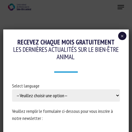
Skip
Menu
to
main
Fermer
content
×
Réglementation
RECEVEZ CHAQUE MOIS GRATUITEMENT
LES DERNIÈRES ACTUALITÉS SUR LE BIEN-ÊTRE
ASSEMBLÉE NATIONALE : RÉPONSE
ANIMAL
ÉCRITE À LA QUESTION N°1989 :
SITUATION FINANCIÈRE DES REFUGES
ANIMALIERS
Select language
19 mars 2024
Veuillez remplir le formulaire ci-dessous pour vous inscrire à
notre newsletter :
Type de document : Réponse à la question n°1989 publiée