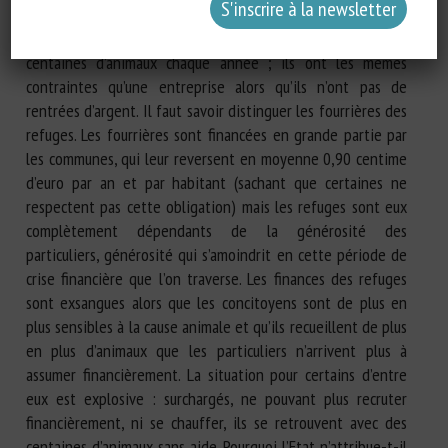
ont très peu de moyens, qui sont en très grande majorité
des dons de particuliers. Ces refuges accueillent plusieurs
centaines d’animaux chaque année ; ils ont les mêmes
contraintes qu’une entreprise alors qu’ils n’ont pas de
rentrées d’argent. Il faut savoir distinguer les fourrières des
refuges. Les fourrières sont financées en grande partie par
les communes, qui leur reversent en moyenne 0,90 centime
d’euro par an et par habitant (sachant que certaines ne
respectent pas cette obligation) mais les refuges sont eux
complètement dépendants de la générosité des
particuliers, générosité qui s’amoindrit en cette période de
crise financière que l’on traverse. Les finances des refuges
sont exsangues alors que les concitoyens sont de plus en
plus sensibles à la cause animale et qu’ils recueillent de plus
en plus d’animaux que les particuliers n’arrivent plus à
assumer financièrement. La situation pour certains d’entre
eux est explosive : surchargés, ne pouvant plus recruter
financièrement, ni se chauffer, ils se retrouvent avec des
centaines d’animaux sans aide. Pourquoi l’Etat n’attribue-t-il