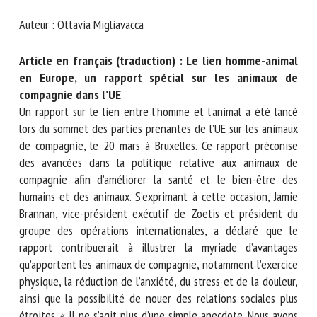
Nom *
Auteur : Ottavia Migliavacca
Article en français (traduction) : Le lien homme-
Prénom *
animal en Europe, un rapport spécial sur les animaux
de compagnie dans l’UE
Un rapport sur le lien entre l’homme et l’animal a été lancé
Organisme *
lors du sommet des parties prenantes de l’UE sur les
animaux de compagnie, le 20 mars à Bruxelles. Ce rapport
préconise des avancées dans la politique relative aux
E-mail *
animaux de compagnie afin d’améliorer la santé et le bien-
être des humains et des animaux. S’exprimant à cette
occasion, Jamie Brannan, vice-président exécutif de Zoetis
En soumettant ce formulaire, j'accepte que les
et président du groupe des opérations internationales, a
informations saisies soient utilisées dans le cadre de la
déclaré que le rapport contribuerait à illustrer la myriade
relation avec le CNR BEA. *
d’avantages qu’apportent les animaux de compagnie,
notamment l’exercice physique, la réduction de l’anxiété, du
Les champs suivis de * sont obligatoires
stress et de la douleur, ainsi que la possibilité de nouer des
relations sociales plus étroites. « Il ne s’agit plus d’une