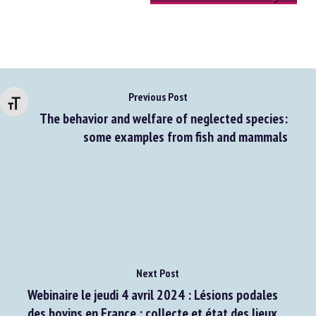
Accéder au document original
Changer la taille de la police
Previous Post
The behavior and welfare of neglected species:
some examples from fish and mammals
Next Post