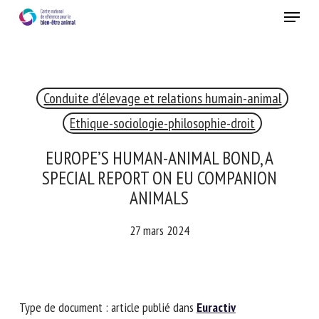
Skip
Menu
to
main
Fermer
content
×
Conduite d'élevage et relations humain-animal
RECEVEZ CHAQUE MOIS GRATUITEMENT
LES DERNIÈRES ACTUALITÉS SUR LE BIEN-ÊTRE
Ethique-sociologie-philosophie-droit
ANIMAL
EUROPE’S HUMAN-ANIMAL BOND, A
SPECIAL REPORT ON EU COMPANION
ANIMALS
Select language
27 mars 2024
Veuillez remplir le formulaire ci-dessous pour vous inscrire à
notre newsletter :
Type de document : article publié dans
Euractiv