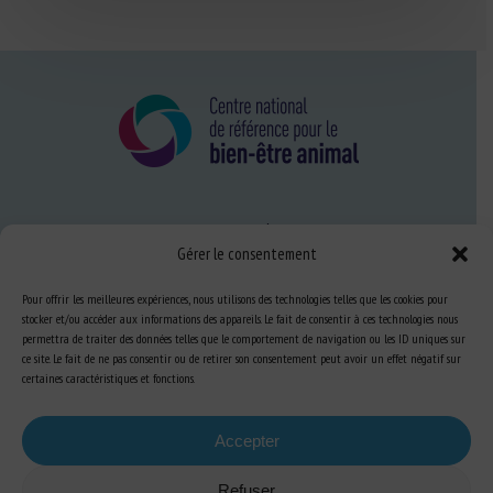
Nous connaître
Gérer le consentement
FAQ
Pour offrir les meilleures expériences, nous utilisons des technologies telles que les cookies pour
stocker et/ou accéder aux informations des appareils. Le fait de consentir à ces technologies nous
Expertise
permettra de traiter des données telles que le comportement de navigation ou les ID uniques sur
ce site. Le fait de ne pas consentir ou de retirer son consentement peut avoir un effet négatif sur
S’informer sur le BEA
certaines caractéristiques et fonctions.
Se former au BEA
Accepter
Refuser