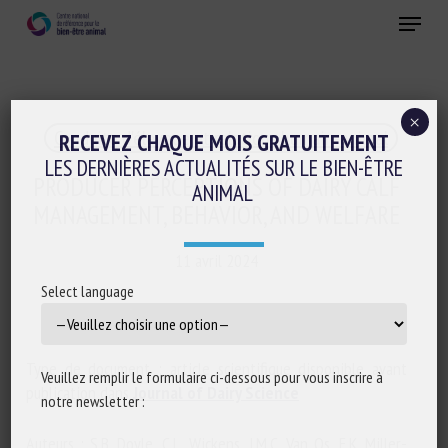
Skip
Menu
to
main
Fermer
content
×
Conduite d'élevage et relations humain-animal
RECEVEZ CHAQUE MOIS GRATUITEMENT
LES DERNIÈRES ACTUALITÉS SUR LE BIEN-ÊTRE
PRODUCER PERCEPTIONS OF DAIRY CALF
ANIMAL
MANAGEMENT, BEHAVIOR, AND WELFARE
11 avril 2024
Select language
Type de document : article scientifique disponible avant
Veuillez remplir le formulaire ci-dessous pour vous inscrire à
publication dans
Journal of Dairy Science
notre newsletter :
Auteurs : S.B. Doyle, C.L. Wickens, J.M.C. Van Os, E.K. Miller-