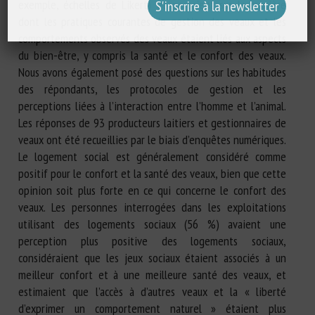
exemple, échelles de Likert) et portaient sur la manière
dont les pratiques courantes de gestion des veaux et les
comportements observés des veaux étaient liés aux aspects
du bien-être, y compris la santé et le confort des veaux.
Nous avons également posé des questions sur les habitudes
des répondants, les protocoles de gestion et les
perceptions liées à l’interaction entre l’homme et l’animal.
Les réponses de 93 producteurs laitiers et gestionnaires de
veaux ont été recueillies par le biais d’enquêtes numériques.
Le logement social est généralement considéré comme
positif pour le confort et la santé des veaux, bien que cette
opinion soit plus forte en ce qui concerne le confort des
veaux. Les personnes interrogées dans les exploitations
utilisant des logements sociaux (56 %) avaient une
perception plus positive des logements sociaux,
considéraient que les jeux sociaux étaient associés à un
meilleur confort et à une meilleure santé des veaux, et
estimaient que l’accès à d’autres veaux et la « liberté
d’exprimer un comportement naturel » étaient plus