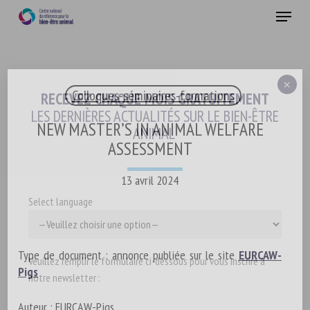
Skip
Menu
to
main
Fermer
content
×
Colloques-séminaires-formations
RECEVEZ CHAQUE MOIS GRATUITEMENT
LES DERNIÈRES ACTUALITÉS SUR LE BIEN-ÊTRE
NEW MASTER’S IN ANIMAL WELFARE
ANIMAL
ASSESSMENT
13 avril 2024
Select language
Type de document : annonce publiée sur le site
EURCAW-
Veuillez remplir le formulaire ci-dessous pour vous inscrire à
Pigs
notre newsletter :
Auteur : EURCAW-Pigs