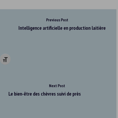
Previous Post
Intelligence artificielle en production laitière
Changer la taille de la police
Next Post
Le bien-être des chèvres suivi de près