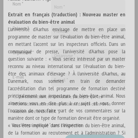
Nom *
Extrait en français (traduction) : Nouveau master en
évaluation du bien-être animal
Prénom *
L’université d’Aarhus envisage de mettre en place un
programme de master sur l’évaluation du bien-être animal,
en mettant l’accent sur les inspecteurs officiels. Dans un
communiqué de presse, l’université d’Aarhus pose la
Organisme *
question suivante : « Vous seriez intéressé par un master
reconnu au niveau international sur l’évaluation du bien-
être des animaux d’élevage ? À l’université d’Aarhus, au
E-mail *
Danemark, nous sommes en train de demander
l’accréditation d’un tel programme de formation destiné
principalement aux inspecteurs du bien-être animal. Nous
En soumettant ce formulaire, j'accepte que les
aimerions vous en dire plus à ce sujet et vous donner
informations saisies soient utilisées dans le cadre de la
l’occasion de nous faire part de vos commentaires sur la
relation avec le CNR BEA. *
manière dont ce type de formation devrait être organisé.
« Vous êtes impliqué dans l’inspection du bien-être animal,
Les champs suivis de * sont obligatoires
de la formation au recrutement et à l’administration ? Si