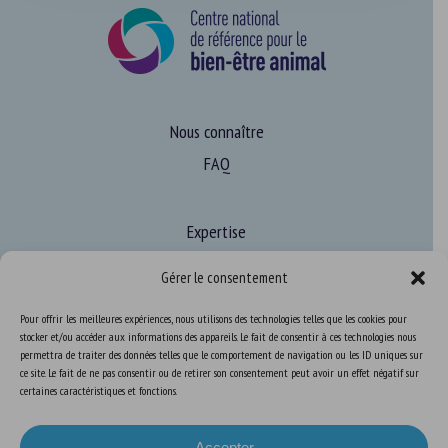
Nous connaître
FAQ
Expertise
S’informer sur le BEA
Gérer le consentement
Se former au BEA
Pour offrir les meilleures expériences, nous utilisons des technologies telles que les cookies pour
stocker et/ou accéder aux informations des appareils. Le fait de consentir à ces technologies nous
permettra de traiter des données telles que le comportement de navigation ou les ID uniques sur
Ressources
ce site. Le fait de ne pas consentir ou de retirer son consentement peut avoir un effet négatif sur
certaines caractéristiques et fonctions.
S’abonner aux actualités
Accepter