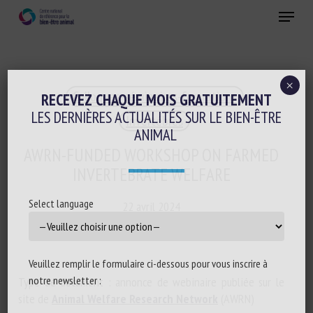
Skip
Menu
to
main
Fermer
content
×
Colloques-séminaires-formations
RECEVEZ CHAQUE MOIS GRATUITEMENT
LES DERNIÈRES ACTUALITÉS SUR LE BIEN-ÊTRE
Invertébrés
ANIMAL
AWRN-FUNDED WORKSHOP ON FARMED
INVERTEBRATE WELFARE
Select language
22 avril 2024
Veuillez remplir le formulaire ci-dessous pour vous inscrire à
notre newsletter :
Type de document : annonce de webinaire publiée sur le
site de
Animal Welfare Research Network
(AWRN)