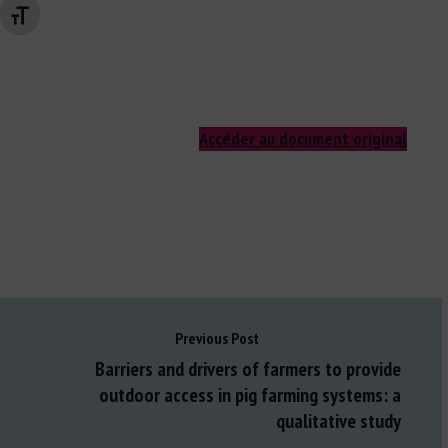
Changer la taille de la police
Accéder au document original
Previous Post
Barriers and drivers of farmers to provide
outdoor access in pig farming systems: a
qualitative study