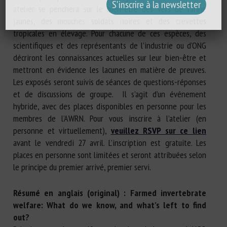
atelier se penchera sur le bien-être des vers de farine
jaunes, des mouches soldats noires et des crevettes
tropicales en élevage. Pour chacune de ces espèces, des
scientifiques et des représentants de l’industrie ou d’ONG
décriront les connaissances actuelles sur leur bien-être et
mettront en évidence les lacunes en matière de preuves.
Les exposés seront suivis de séances de questions-réponses
et de discussions de groupe. Il s’agit d’un événement
hybride, avec des places disponibles en personne pour les
membres de l’AWRN. Pour vous inscrire à l’atelier (en
personne et virtuellement),
veuillez RSVP sur ce lien
avant le vendredi 27 avril. L’inscription est gratuite. Les
places en personne sont limitées et seront attribuées selon
le principe du premier arrivé, premier servi.
Résumé en anglais (original) :
Farmed invertebrate
welfare: What do we know, and what’s left to find
out?