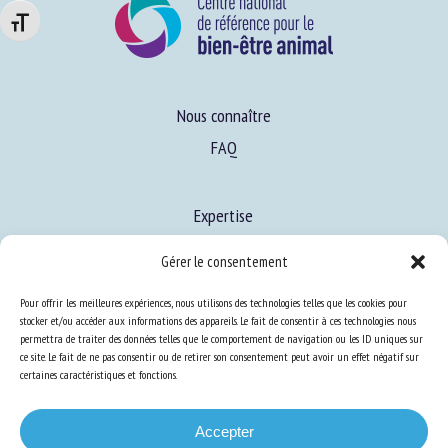
Changer la taille de la police
Nous connaître
FAQ
Expertise
S’informer sur le BEA
Gérer le consentement
Se former au BEA
Pour offrir les meilleures expériences, nous utilisons des technologies telles que les cookies pour
stocker et/ou accéder aux informations des appareils. Le fait de consentir à ces technologies nous
permettra de traiter des données telles que le comportement de navigation ou les ID uniques sur
Ressources
ce site. Le fait de ne pas consentir ou de retirer son consentement peut avoir un effet négatif sur
certaines caractéristiques et fonctions.
S’abonner aux actualités
Accepter